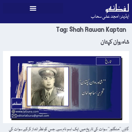
ایڈیٹر: امجد علی سحاب
Tag:
Shah Rawan Kaptan
شاہ روان کپتان
گاؤں ’’منگلور‘‘ سوات کی تاریخ میں ایک اہم نام ہے، جس کو نظر انداز کرکے سوات کی