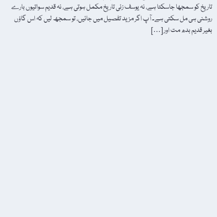
تاریخ کو سمجھا جاسکتا ہے، نہ یوسف زئی تاریخ مکمل ہوتی ہے، نہ قدیم سواتیوں بارے
روشنی ہی مل سکتی ہے۔ آپ اگر مزید تفصیل میں جائیں، تو سمجھ لیں کہ اس گاؤں
بغیر قدیم بدھ مت اور […]