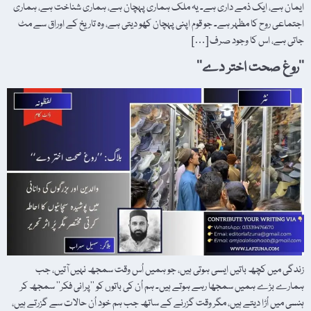
ایمان ہے، ایک ذمے داری ہے۔ یہ ملک ہماری پہچان ہے، ہماری شناخت ہے، ہماری
اجتماعی روح کا مظہر ہے۔ جو قوم اپنی پہچان کھو دیتی ہے، وہ تاریخ کے اوراق سے مٹ
جاتی ہے، اس کا وجود صرف […]
’’روغ صحت اختر دے‘‘
زندگی میں کچھ باتیں ایسی ہوتی ہیں، جو ہمیں اُس وقت سمجھ نہیں آتیں، جب
ہمارے بڑے ہمیں سمجھا رہے ہوتے ہیں۔ ہم اُن کی باتوں کو ’’پرانی فکر‘‘ سمجھ کر
ہنسی میں اُڑا دیتے ہیں، مگر وقت گزرنے کے ساتھ جب ہم خود اُن حالات سے گزرتے ہیں،