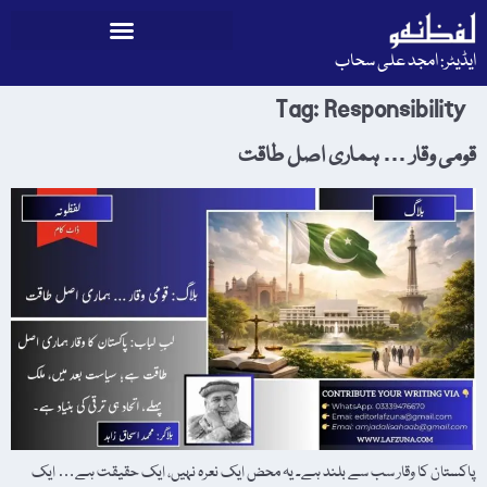
ایڈیٹر: امجد علی سحاب
Tag:
Responsibility
قومی وقار … ہماری اصل طاقت
پاکستان کا وقار سب سے بلند ہے۔ یہ محض ایک نعرہ نہیں، ایک حقیقت ہے… ایک