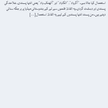
استعمال کیا جاتا ہے۔ ’’اُگرواد‘‘، ’’الگاواد‘‘ اور ’’آتھنک واد‘‘ یعنی انتہا پسندی، علاحدگی
پسندی اور دہشت گردی۔یہ الفاظ فلموں سے لے کے ہندوستانی میڈیا پر ہر جگہ سنائی
دیتے ہیں۔ من پسند انتہا پسندوں کے لیے یہ الفاظ استعمال […]