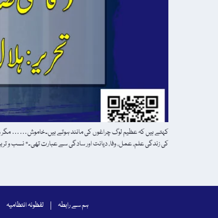
کہتے ہیں کہ عظیم لوگ چراغوں کی مانند ہوتے ہیں۔خاموش…… مگر راس
کی زندگی علم، عمل، وفا، دیانت اور سادگی سے عبارت تھی۔٭ نسب و تربیت:۔ بابا نے 
ہم سے رابطہ
لفظونہ انتظامیہ