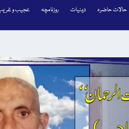
حالات حاضرہ
دینیات
روزنامچہ
عجیب و غریب