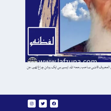
 المعروف قاضی صاحب رحمہ اللہ، ایسے ہی ایک روشن چراغ تھے، جن