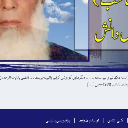
تہ دکھانے والے، سادہ…… مگر دلوں کو روشن کرنے والے۔میرے نانا، قاضی ہدایت الرحمان
1920ء میں […]
کاپی رائٹس
قواعد و ضوابط
پرائیویسی پالیسی