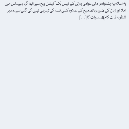
یہ اعلامیہ پشتونخوا ملی عوامی پارٹی کے فیس بُک آفیشل پیج سے اٹھا گیا ہے۔ اس میں
املا اور زبان کی ضروری تصحیح کے علاوہ کسی قسم کی تبدیلی نہیں کی گئی ہے، مدیر
لفظونہ ڈاٹ کام)1:۔ سوات کا […]