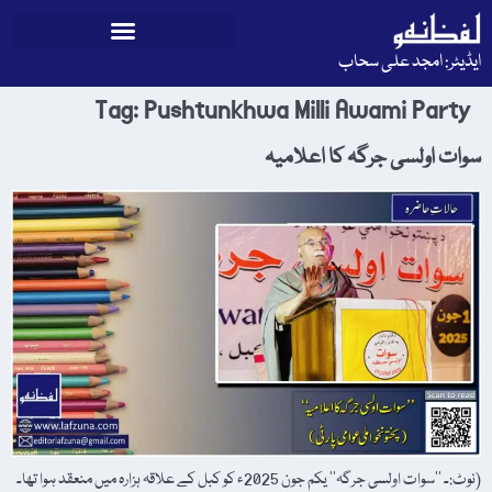
ایڈیٹر: امجد علی سحاب
Tag:
Pushtunkhwa Milli Awami Party
سوات اولسی جرگہ کا اعلامیہ
(نوٹ:۔ ’’سوات اولسی جرگہ‘‘ یکم جون 2025ء کو کبل کے علاقہ ہزارہ میں منعقد ہوا تھا۔