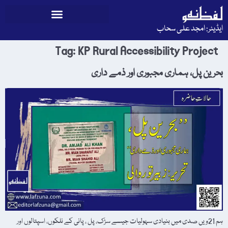
ایڈیٹر: امجد علی سحاب
Tag:
KP Rural Accessibility Project
بحرین پل، ہماری مجبوری اور ذمے داری
ہم 21ویں صدی میں بنیادی سہولیات جیسے سڑک، پل ، پانی کے نلکوں، اسپتالوں اور