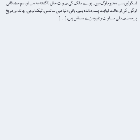
اسکولوں سے محروم لوگ ہیں۔ پورے ملک کی صورتِ حال ناگفتہ بہ ہے اور ہم مضافاتی
لوگوں کی تو حالت نہایت پسم ماندہ ہے۔ باقی دنیا میں سائنس، ٹیکنالوجی، چاند اور مریخ
پر جانا، صنفی مساوات وغیرہ بڑے مسائل ہیں، […]