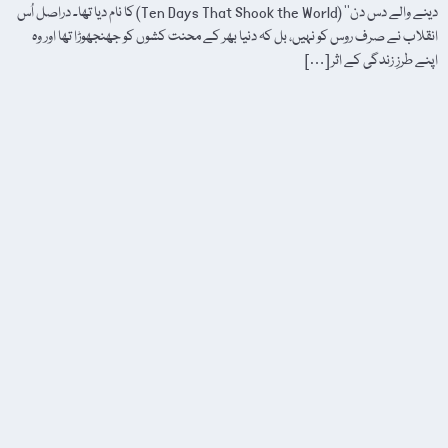
دینے والے دس دن‘‘ (Ten Days That Shook the World) کا نام دیا تھا۔ دراصل اُس
انقلاب نے صرف روس کو نہیں، بل کہ دنیا بھر کے محنت کشوں کو جھنجھوڑا تھا اور وہ
اپنے طرزِ زندگی کے اثر […]