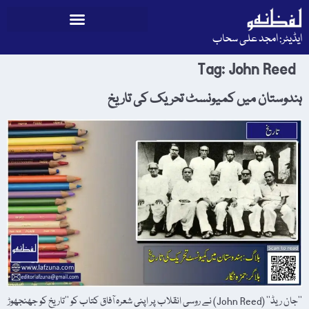
ایڈیٹر: امجد علی سحاب
Tag:
John Reed
ہندوستان میں کمیونسٹ تحریک کی تاریخ
’’جان ریڈ‘‘ (John Reed) نے روسی انقلاب پر اپنی شعرہ آفاق کتاب کو ’’تاریخ کو جھنجھوڑ