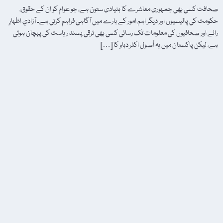
صحافت کسی بھی جمہوری معاشرے کا بنیادی ستون ہے، جو عوام کو ان کے حقوق،
حکومت کی پالیسیوں اور دیگر اہم امور کے بارے میں آگاہی فراہم کرتی ہے۔ آزادیِ اظہارِ
رائے اور صحافیوں کی معلومات تک رسائی کسی بھی ترقی پسند ریاست کی پہچان ہوتی
ہے، لیکن پاکستان میں یہ اُصول اکثر دباو کا […]