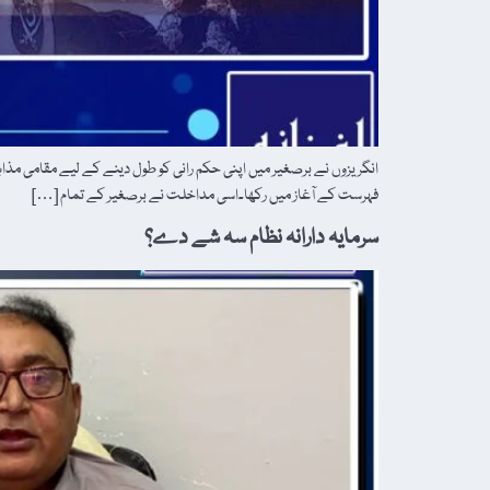
انگریزوں نے برصغیر میں اپنی حکم رانی کو طول دینے کے لیے مقامی مذاہ
فہرست کے آغاز میں رکھا۔اسی مداخلت نے برصغیر کے تمام […]
سرمایہ دارانہ نظام سہ شے دے؟