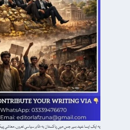
یہ ایک ایسا عہد ہے جس میں پاکستان بہ ظاہر سیاسی نعروں، معاشی پی