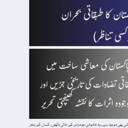
 بھی موجود ہے۔ وہ خاموشی جو مزدور کے خالی ہاتھوں، کسان کے بنجر