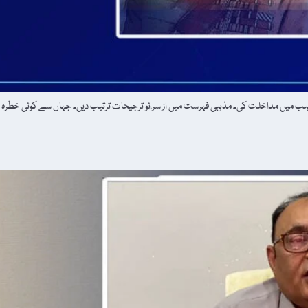
ب میں مداخلت کی۔ مذہبی فہرست میں از سر ِنو ترجیحات ترتیب دیں۔ جہاں سے کوئی خطرہ محسوس