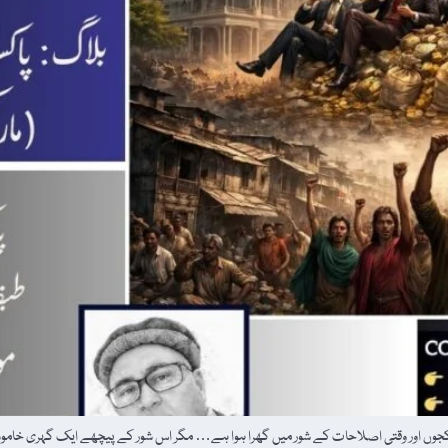
کجوں اور وقتی اصلاحات کے شور میں گھرا ہوا ہے… مگر اس شور کے پیچھے ایک گہری خاموشی