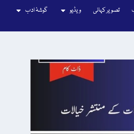
تصویر کہانی
ویڈیو
گوشۂ ادب