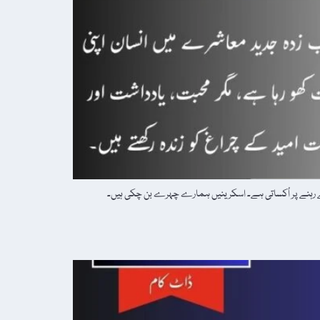
ے رہنے پر اُکساتی ہے۔ اسکرینیں ہمارے چہرے بن چکی ہیں۔