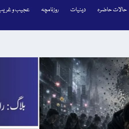
حالات حاضرہ
دینیات
روزنامچہ
عجیب و غریب