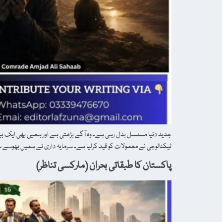
جدید دنیا مسلسل بدل رہی ہے۔ وہ آگے بڑھتی ہے اور ہمیں بھی ایک بے
ٹیکنالوجی نے معمولات کو قید کرلیا ہے۔ سرمایہ داری نے ہمیں بھوسے
پاکستان کا طبقاتی بحران (مارکسی تناظر)‎