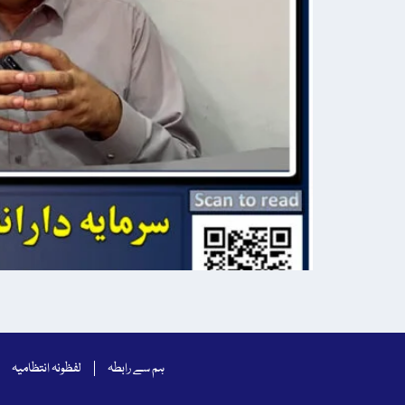
ہم سے رابطہ
لفظونہ انتظامیہ