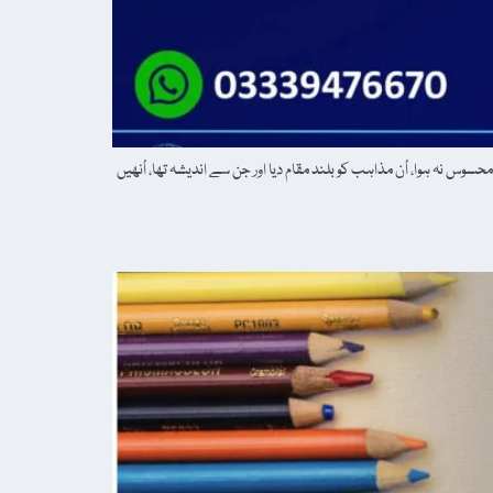
 نہ ہوا، اُن مذاہب کو بلند مقام دیا اور جن سے اندیشہ تھا، اُنھیں