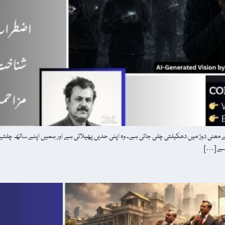
 معنی دوڑ میں دھکیلتی چلی جاتی ہے۔ وہ اپنی حدیں پھیلاتی ہے اور ہمیں اپنے ساتھ چلت
 سے […]