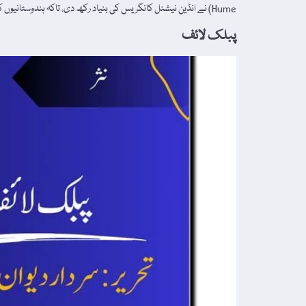
Hume) نے انڈین نیشنل کانگریس کی بنیاد رکھ دی، تاکہ ہندوستانیوں کو سیاست […]
پبلک لائف