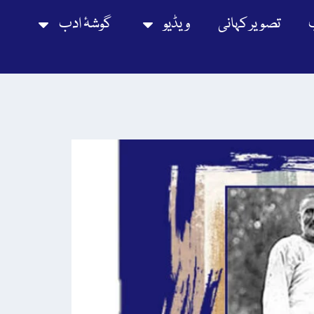
تصویر کہانی
ویڈیو
گوشۂ ادب