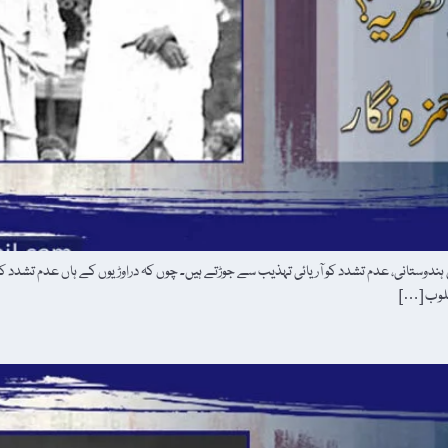
دوستانی، عدم تشدد کو آریائی تہذیب سے جوڑتے ہیں۔ چوں کہ دراوڑیوں کے ہاں عدم تشدد کو م
مغلوب […]