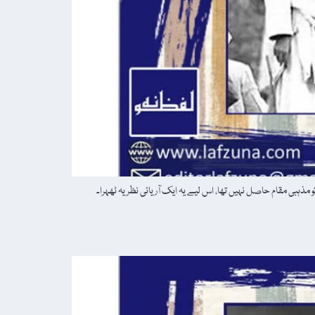
ذہبی مقام حاصل نہیں تھا، اس لیے یہ ایک آریائی نظریہ ٹھہرا۔