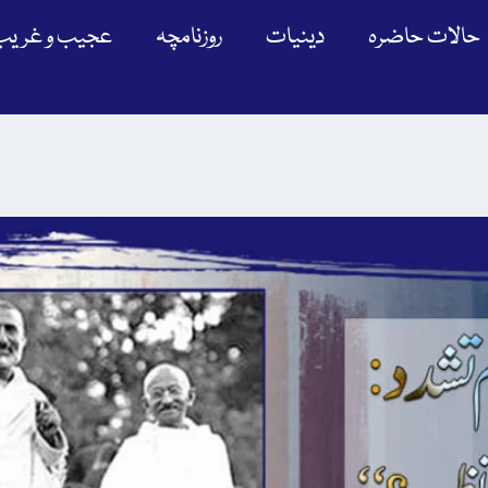
حالات حاضرہ
دینیات
روزنامچہ
عجیب و غریب