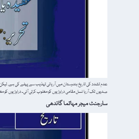
عدم تشدد کی تاریخ ہندوستان میں آریائی تہذیب سے پہلے کی ہے، لیکن ہن
صدیوں تک آریا نسل مقامی دراوڑیوں کو مغلوب کرتی آئی۔ دراوڑیوں کو 
سارجنٹ میجر مہاتما گاندھی