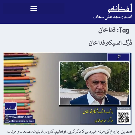
ایڈیٹر: امجد علی سحاب
Tag:
فدا خان
ڈرگ انسپکٹر فدا خان
تحصیلِ چارباغ کی مردم خیز مٹی کا ذکر کریں، تو تعلیم، کاروبار، قابلیت، صنعت و حرفت،