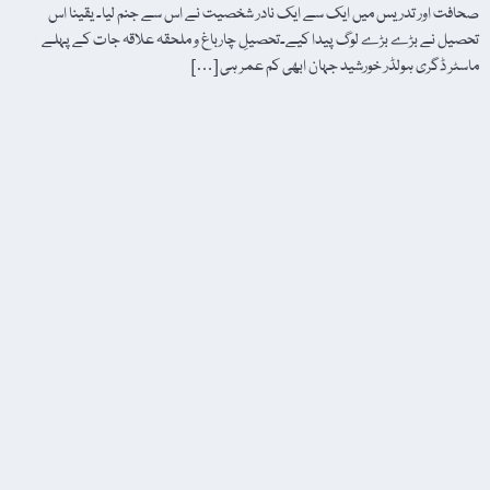
صحافت اور تدریس میں ایک سے ایک نادر شخصیت نے اس سے جنم لیا۔ یقینا اس
تحصیل نے بڑے بڑے لوگ پیدا کیے۔تحصیلِ چارباغ و ملحقہ علاقہ جات کے پہلے
ماسٹر ڈگری ہولڈر خورشید جہان ابھی کم عمر ہی […]