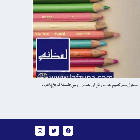
 ہوا۔ پیرس کے ایک سکول سے تعلیم حاصل کی اور بعد ازاں وہیں فلسفۂ تاریخ پڑھایا۔