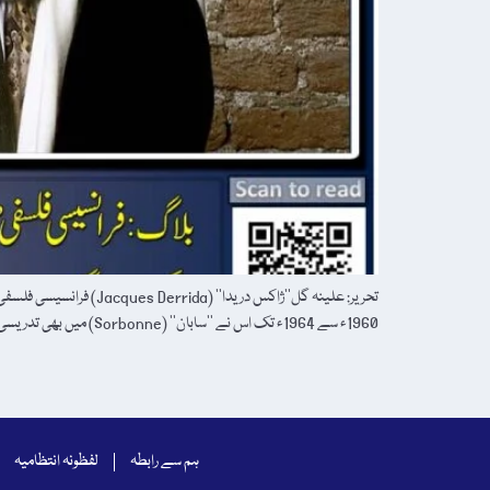
تحریر: علینہ گل’’ژاکس د
1960ء سے 1964ء تک اس نے ’’سابان‘‘ (Sorbonne) میں بھی تدریسی فرائض انجام دیے۔1966ء کی بات ہے کہ […]
ہم سے رابطہ
لفظونہ انتظامیہ