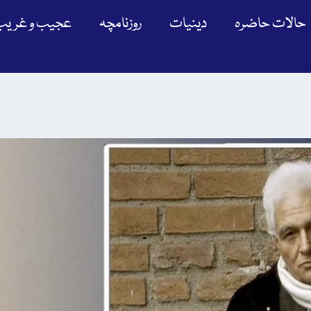
حالات حاضرہ
دینیات
روزنامچہ
عجیب و غریب