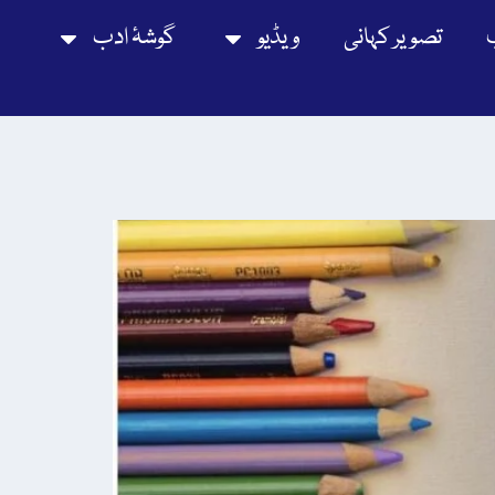
تصویر کہانی
ویڈیو
گوشۂ ادب