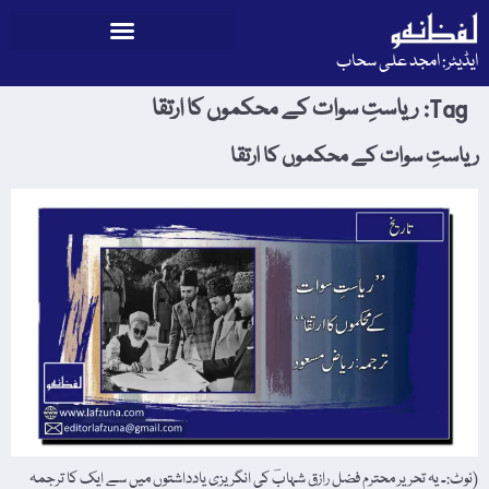
ایڈیٹر: امجد علی سحاب
Tag:
ریاستِ سوات کے محکموں کا ارتقا
ریاستِ سوات کے محکموں کا ارتقا
(نوٹ:۔ یہ تحریر محترم فضل رازق شہابؔ کی انگریزی یادداشتوں میں سے ایک کا ترجمہ