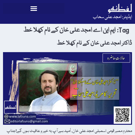
ایڈیٹر: امجد علی سحاب
Tag:
ایم این اے امجد علی خان کے نام کھلا خط
ڈاکٹر امجد علی خان کے نام کھلا خط
محترم ممبر قومی اسمبلی امجد علی خان، اُمید ہے آپ بہ خیر و عافیت ہوں گے!جنابِ