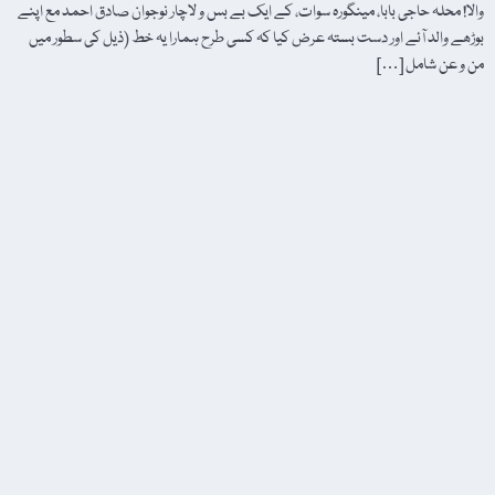
والا! محلہ حاجی بابا، مینگورہ سوات، کے ایک بے بس و لاچار نوجوان صادق احمد مع اپنے
بوڑھے والد آئے اور دست بستہ عرض کیا کہ کسی طرح ہمارا یہ خط (ذیل کی سطور میں
من و عن شامل […]