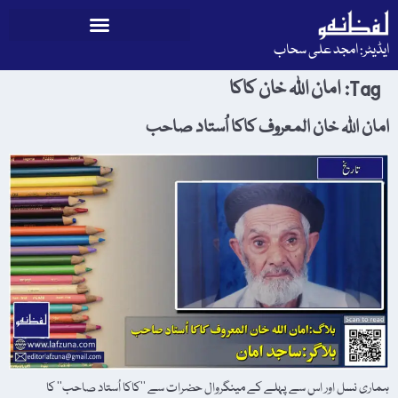
ایڈیٹر: امجد علی سحاب
Tag:
امان اللہ خان کاکا
امان اللہ خان المعروف کاکا اُستاد صاحب
ہماری نسل اور اس سے پہلے کے مینگروال حضرات سے ’’کاکا اُستاد صاحب‘‘ کا