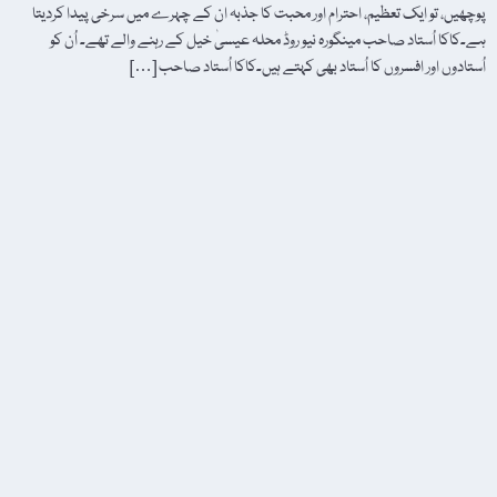
پوچھیں، تو ایک تعظیم، احترام اور محبت کا جذبہ ان کے چہرے میں سرخی پیدا کردیتا
ہے۔کاکا اُستاد صاحب مینگورہ نیو روڈ محلہ عیسیٰ خیل کے رہنے والے تھے۔ اُن کو
اُستادوں اور افسروں کا اُستاد بھی کہتے ہیں۔کاکا اُستاد صاحب […]