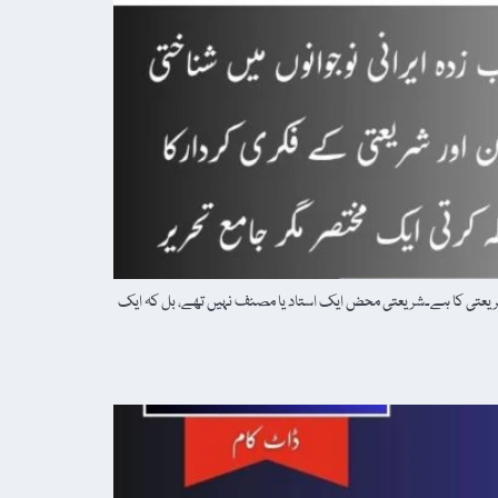
شریعتی کا ہے۔شریعتی محض ایک استاد یا مصنف نہیں تھے، بل کہ ایک