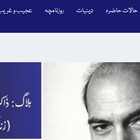
حالات حاضرہ
دینیات
روزنامچہ
عجیب و غریب