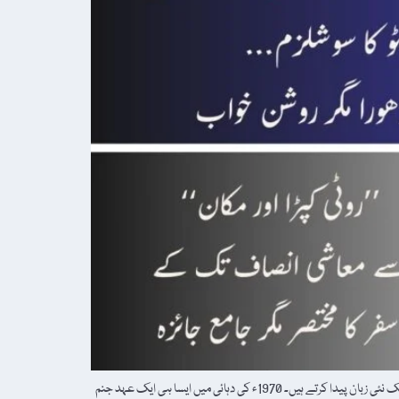
پاکستان کی سیاسی تاریخ میں کچھ شخصیات محض راہ نما نہیں ہوتے، بل کہ عہد بن جاتے ہیں۔ وہ اپنے زمانے سے آگے کا خواب دیکھتے ہیں اور عوام کے شعور میں ایک نئی زبان پیدا کرتے ہیں۔ 1970ء کی دہائی میں ایسا ہی ایک عہد جنم