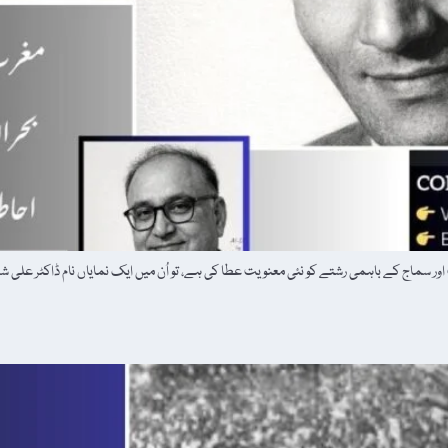
سماج کے باہمی رشتے کو نئی معنویت عطا کی ہے، تو اُن میں ایک نمایاں نام ڈاکٹر علی 