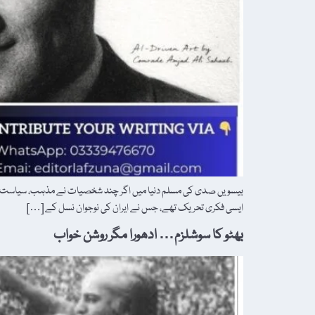
بیسویں صدی کی مسلم دنیا میں اگر چند شخصیات نے مذہب، سیاست اور 
ایسی فکری تحریک تھے، جس نے ایران کی نوجوان نسل کے […]
بھٹو کا سوشلزم… ادھورا مگر روشن خواب‎