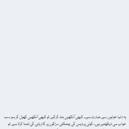
یہ دنیا خوابوں سے عبارت ہے۔ کبھی آنکھیں بند کرکے، تو کبھی آنکھیں کھول کر ہم سب
خواب ہی دیکھتے ہیں۔ کوئی پردیس کی چمکتی سڑکوں پر کام یابی کی تمنا کرتا ہے، تو