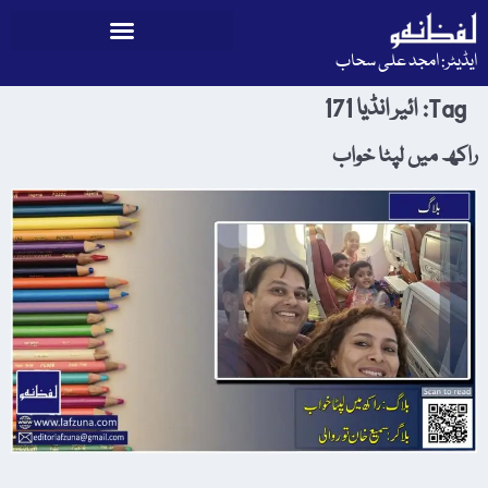
ایڈیٹر: امجد علی سحاب
Tag:
ائیر انڈیا 171
راکھ میں لپٹا خواب