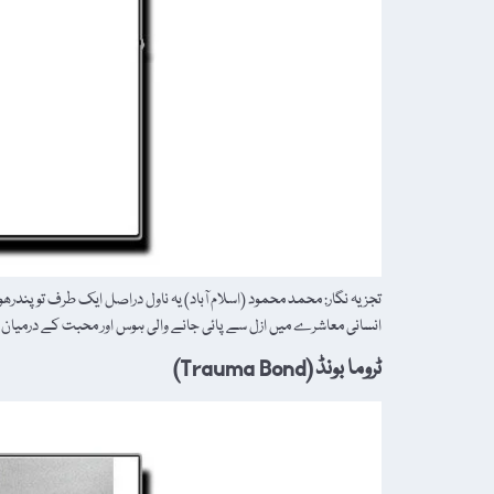
تجزیہ نگار: محمد محمود (اسلام آباد) یہ ناول دراصل ایک طرف تو پند
انسانی معاشرے میں ازل سے پائی جانے والی ہوس اور محبت کے درمی
ٹروما بونڈ (Trauma Bond)