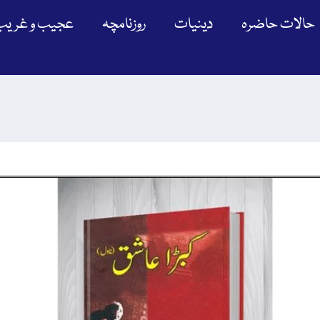
حالات حاضرہ
دینیات
روزنامچہ
عجیب و غریب