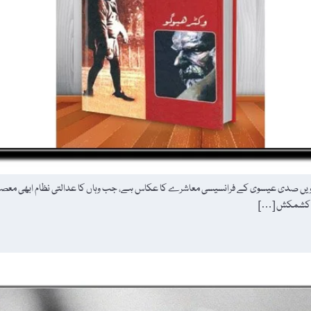
رھویں صدی عیسوی کے فرانسیسی معاشرے کا عکاس ہے، جب وہاں کا عدالتی نظام ابھی معصوم ا
ان کشمکش […]