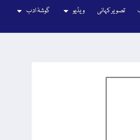
تصویر کہانی
ویڈیو
گوشۂ ادب