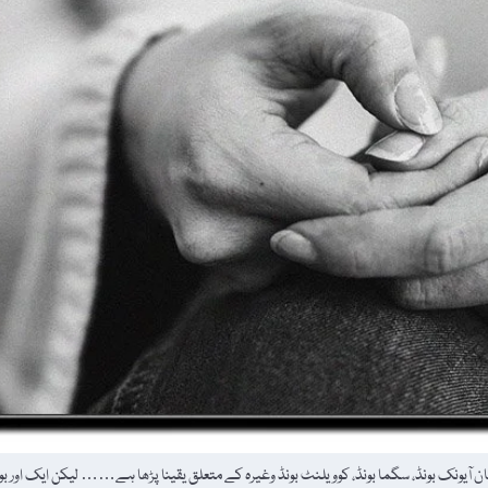
یا (Chemistry) پڑھتے ہوئے ذروں (Atoms) کے درمیان آیونک بونڈ، سگما بونڈ، کوویلنٹ بونڈ وغیرہ کے متعلق یقینا پڑھا ہے