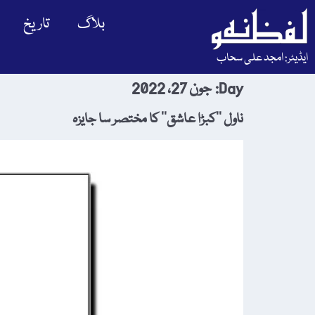
بلاگ
تاریخ
ایڈیٹر: امجد علی سحاب
Day:
جون 27، 2022
ناول ’’کبڑا عاشق‘‘ کا مختصر سا جایزہ