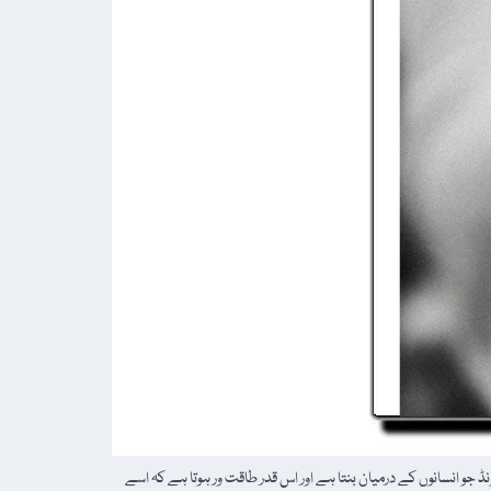
…… لیکن ایک اور بونڈ جو انسانوں کے درمیان بنتا ہے اور اس قدر طاقت ور ہوتا ہے کہ اسے