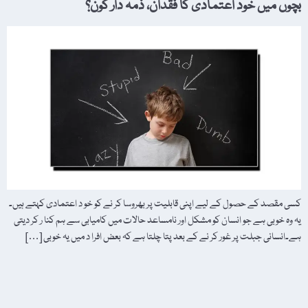
بچوں میں خود اعتمادی کا فقدان، ذمہ دار کون؟
کسی مقصد کے حصول کے لیے اپنی قابلیت پر بھروسا کر نے کو خو د اعتمادی کہتے ہیں۔
یہ وہ خوبی ہے جو انسان کو مشکل اور نامساعد حالات میں کامیابی سے ہم کنا ر کر دیتی
ہے۔انسانی جبلت پر غور کر نے کے بعد پتا چلتا ہے کہ بعض افرا د میں یہ خوبی […]