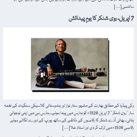
سائنسی […]
7 اپریل، روی شنکر کا یومِ پیدائش
وکی پیڈیا کے مطابق بھارت کے مشہور ستار نواز اور ہندوستانی کلاسیکی سنگیت کے نغمہ
ساز ’’روی شنکر‘‘ 7 اپریل 1920ء کو بنارس میں پیدا ہوئے۔ بنارس ہی میں اپنی نوجوانی
بِتائی۔ بھائی اُدَے شنکر کا رقاصوں کے طائفے کے ساتھ یورپ کے دورے لگاتے ہوئے
رقاصی 1938ء میں ترک کر دی اور استاد علا […]