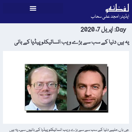
ایڈیٹر: امجد علی سحاب
Day:
اپریل 7، 2020
یہ ہیں دنیا کے سب سے بڑے ویب انسائیکلو پیڈیا کے بانی
جی ہاں، ملیے دنیا کے سب سے سے بڑے ویب انسائیکلوپیڈیا کے بانیوں سے۔ یہ ہیں