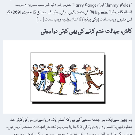
"Jimmy Wales” اور "Larry Sanger” جنہوں نے دنیا کے سب سے بڑے ویب
انسائیکلو پیڈیا "Wikipedia” کی بنیاد رکھی۔ وکی پیڈیا کے مطابق 15 جنوری 2001ء کو
اس مقبول ویب سائٹ (وکی پیڈیا) کا آغاز ہوا۔ یہ ویب سائٹ […]
کاش، جہالت ختم کرنے کی بھی کوئی دوا ہوتی
ہم بچپن سے ایک ہی جملہ سنتے آئے ہیں کہ "علم ایک دریا ہے اور اس کی کوئی حد
معلوم نہیں۔” انسان دن بہ دن ترقی کرتا جا رہا ہے۔ روز نت نئی ایجادات سامنے آ رہی ہیں۔
جہاں ایک طرف سائنس میں نئے نئے تجربات ہو رہے ہیں جس کے نتیجے میں جو