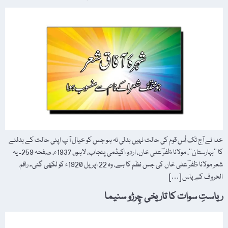
خدا نے آج تک اُس قوم کی حالت نہیں بدلی نہ ہو جس کو خیال آپ اپنی حالت کے بدلنے
کا ’’بہارستان‘‘، مولانا ظفرؔ علی خاں، اردو اکیڈمی پنجاب، لاہور، 1937ء، صفحہ 259۔ یہ
شعر مولانا ظفرؔ علی خاں کی جس نظم کا ہے، وہ 22 اپریل 1920ء کو لکھی گئی۔ راقم
الحروف کے پاس […]
ریاستِ سوات کا تاریخی چِرڑو سنیما