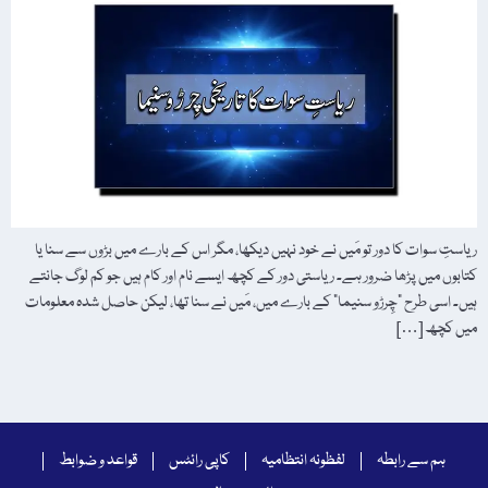
ریاستِ سوات کا دور تو مَیں نے خود نہیں دیکھا، مگر اس کے بارے میں بڑوں سے سنا یا
کتابوں میں پڑھا ضرور ہے۔ ریاستی دور کے کچھ ایسے نام اور کام ہیں جو کم لوگ جانتے
ہیں۔ اسی طرح "چِرڑو سنیما” کے بارے میں، مَیں نے سنا تھا، لیکن حاصل شدہ معلومات
میں کچھ […]
ہم سے رابطہ
لفظونہ انتظامیہ
کاپی رائٹس
قواعد و ضوابط