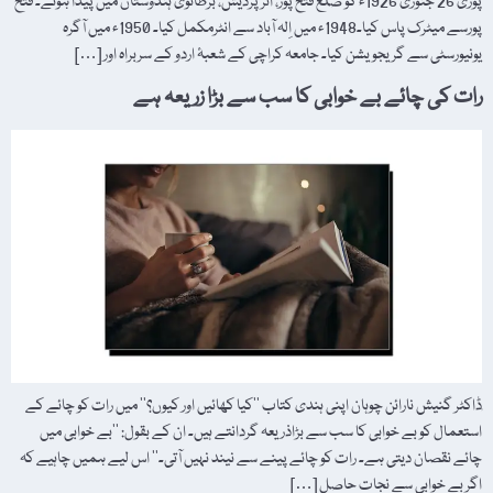
پوری 26 جنوری 1926ء کو ضلع فتح پور، اترپردیش، برطانوی ہندوستان میں پیدا ہوئے۔ فتح
پورسے میٹرک پاس کیا۔1948ء میں اِلہ آباد سے انٹرمکمل کیا۔ 1950ء میں آگرہ
یونیورسٹی سے گریجویشن کیا۔ جامعہ کراچی کے شعبۂ اردو کے سربراہ اور […]
رات کی چائے بے خوابی کا سب سے بڑا زریعہ ہے
ٖڈاکٹر گنیش نارائن چوہان اپنی ہندی کتاب ’’کیا کھائیں اور کیوں؟‘‘ میں رات کو چائے کے
استعمال کو بے خوابی کا سب سے بڑاذریعہ گردانتے ہیں۔ ان کے بقول: ’’بے خوابی میں
چائے نقصان دیتی ہے۔ رات کو چائے پینے سے نیند نہیں آتی۔‘‘ اس لیے ہمیں چاہیے کہ
اگر بے خوابی سے نجات حاصل […]