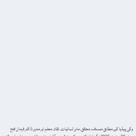
وکی پیڈیا کے مطابق مصنف، محقق، ماہرِ لسانیات، نقاد، معلم اور مدیر ڈاکٹر فرمان فتح