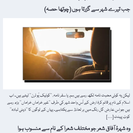
جب تیرے شہر سے گزرتا ہوں (چوتھا حصہ)
لیکن یہ کوئی محبت نامہ لکھ رہے ہیں ہم، یا سفر نامہ، ’’کوئیک یُو ٹرن‘‘ لیتے ہیں۔ اب
اسلام کے نام پر قائم کرۂ ارض کے اُس واحد شہر کی طرف ’’غیر خراماں خراماں‘‘ بڑھ رہے
ہیں جو اِس عارضِ گل رنگ میں ہر لحاظ سے یکتاہے۔ یہاں کے لوگوں کا ’’دینی لبادہ‘‘
کوٹ پینٹ […]
وہ شہرۂ آفاق شعر جو مختلف شعرا کے نام سے منسوب ہوا