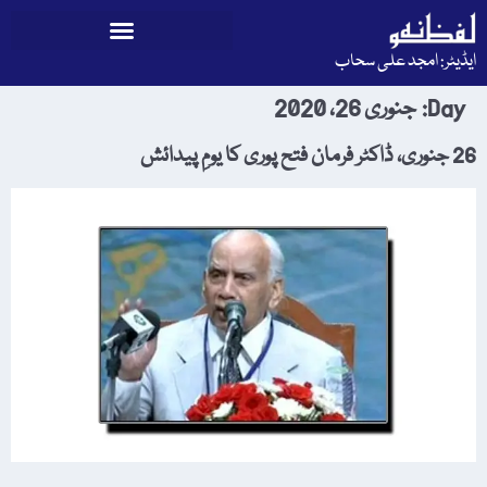
ایڈیٹر: امجد علی سحاب
Day:
جنوری 26، 2020
26 جنوری، ڈاکٹر فرمان فتح پوری کا یومِ پیدائش