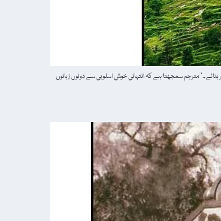
بنائے۔ ‘‘مترجم سمجھتا ہے کہ انتہائی خوش اسلوبی سے دونوں زبانوں