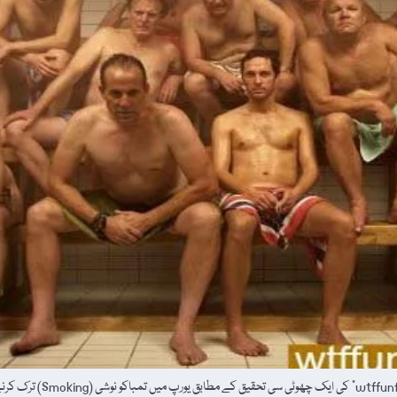
معلوماتِ عامہ کے حوالہ سے