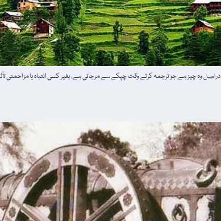
ل وہ چیز ہے جو ترجمہ کرتے وقت چپکے سے مرجاتی ہے، بغیر کسی انتباہ یا مزاحمتی تأثر 