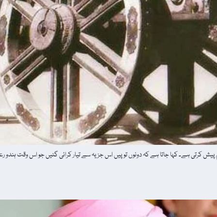
رتی ہے۔ کہا جاتا ہے کہ دونوں توپیں اس جزیہ سے تیار کرائی گئیں جو اس وقت ہندو رعایا سے 