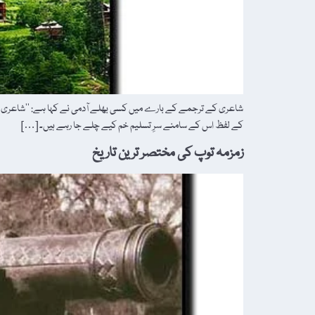
شاعری کے ترجمے کے بارے میں کسی بھلے آدمی نے کہا ہے: ’’شاعری دراص
کے لفظ اس کے سامنے سرِ تسلیم خم کیے چلے جا رہے ہیں۔ […]
زمزمہ توپ کی مختصر ترین تاریخ