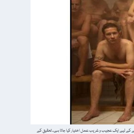
 انگریزی کی مشہور ویب سائٹ "wtffunfact.com” کی ایک چھوٹی سی تحقیق کے مطابق یورپ میں تمباکو نوشی (Smoking) ترک کرنے کے لیے ایک عجیب و غریب عمل اختیار کیا جاتا ہے۔ تحقیق کے