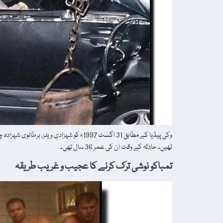
وکی پیڈیا کے مطابق 31 اگست 1997ء کو شہز
تھیں۔ حادثہ کے وقت ان کی عمر 36 سال تھی۔
تمباکو نوشی ترک کرنے کا عجیب و غریب طریقہ