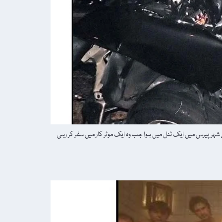
دثہ فرانس کے شہر پیرس میں ایک ٹنل میں ہوا جب وہ ایک موٹر کار میں سفر کر رہی