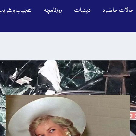
حالات حاضرہ
دینیات
روزنامچہ
عجیب و غریب