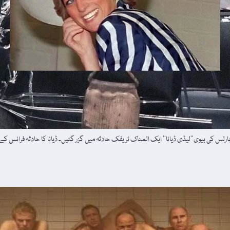
ادیِ ویلز، برطانوی شہزادہ چارلس کی بیوی’’لیڈی ڈیانا‘‘ ایک المناک ٹریفک حادثہ میں گزر گئیں۔ ڈیانا کا حا