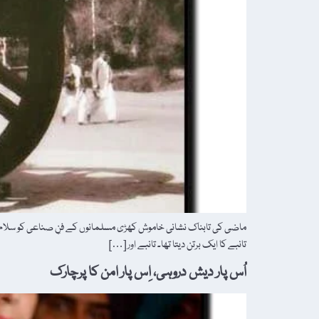
ماضی کی تابناک نشانی خاموش کھڑی مسلمانوں کے فنِ صناعی کو سلام پیش ک
تانبے کا ایک برتن دیتا تھا۔ تانبے اور […]
اُس پار دیش دروہی، اِس پار امن کا پرچارک