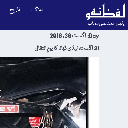
بلاگ
تاریخ
ایڈیٹر: امجد علی سحاب
Day:
اگست 30، 2018
31 اگست، لیڈی ڈیانا کا یومِ انتقال