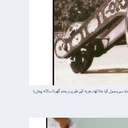
وصول کیا جاتا تھا۔ جزیہ کے طور پر ہر ہندو گھرانا سالانہ پیتل یا