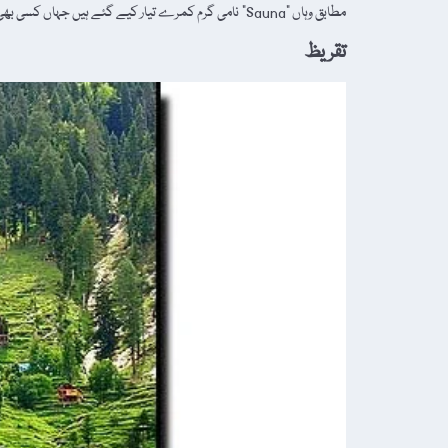
مطابق وہاں "Sauna” نامی گرم کمرے تیار کیے گئے ہیں جہاں کسی بھی تمباکو نوشی کے عادی (Chain […]
تقریظ