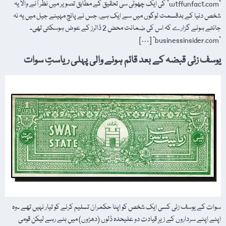
"wtffunfact.com” کی ایک چھوٹی سی تحقیق کے مطابق تصویر میں نظر آنے والا یہ
شخص دنیا کے بدقسمت لوگوں میں سے ایک ہے، جس نے پانچ مہینے جیل میں یہ نہ
جانتے ہوئے گزارے کہ اس کی ضمانت محض 2 ڈالرز کے عوض ہوسکتی تھی۔
"businessinsider.com” […]
یوسف زئی قبضہ کے بعد قائم ہونے والی پہلی ریاستِ سوات
سوات کے یوسف زئی کسی ایک شخص کو اپنا حکمران تسلیم کرنے کو تیار نہیں تھے ۔وہ
اپنے اپنے سرداروں کے زیرِ قیادت دو علیحدہ ڈلوں (دھڑوں) میں بٹے رہے لیکن قومی