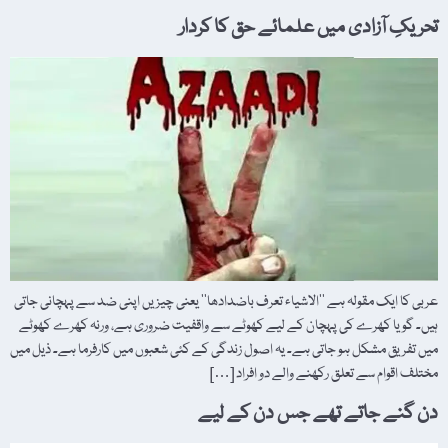
تحریکِ آزادی میں علمائے حق کا کردار
عربی کا ایک مقولہ ہے ’’الاشیاء تعرف باضدادھا‘‘ یعنی چیزیں اپنی ضد سے پہچانی جاتی
ہیں۔ گویا کھرے کی پہچان کے لیے کھوٹے سے واقفیت ضروری ہے، ورنہ کھرے کھوٹے
میں تفریق مشکل ہو جاتی ہے۔ یہ اصول زندگی کے کئی شعبوں میں کارفرما ہے۔ ذیل میں
مختلف اقوام سے تعلق رکھنے والے دو افراد […]
دن گنے جاتے تھے جس دن کے لیے