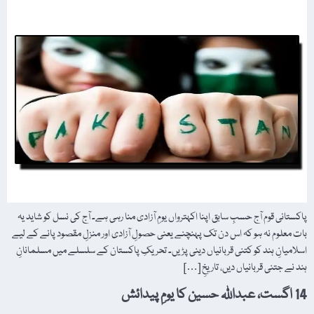
پاکستانی قوم آج حسبِ سابق اپنا اکہترواں یومِ آزادی منا رہی ہے۔ آج کی نسل کو شاید یہ
بات معلوم نہ ہو کہ اس دن تک پہنچنے یعنی حصولِ آزادی اور منزلِ مقصود پانے کے لیے
اسلامیانِ ہند کو کتنی قربانیاں دینی پڑیں۔ تحریکِ پاکستان کے سلسلے میں مسلمانانِ
ہند نے جتنی قربانیاں دیں، تاریخِ […]
14 اگست، عبداللہ حسین کا یومِ پیدائش