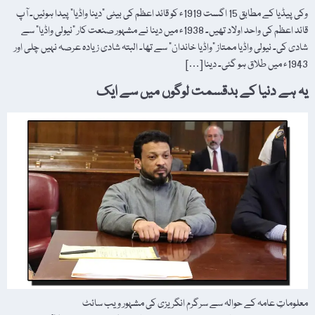
وکی پیڈیا کے مطابق 15 اگست 1919ء کو قائد اعظم کی بیٹی "دینا واڈیا” پیدا ہوئیں۔ آپ
قائد اعظم کی واحد اولاد تھیں۔ 1938ء میں دینا نے مشہور صنعت کار "نیولی واڈیا” سے
شادی کی۔ نیولی واڈیا ممتاز "واڈیا خاندان” سے تھا۔ البتہ شادی زیادہ عرصہ نہیں چلی اور
1943ء میں طلاق ہو گئی۔ دینا […]
یہ ہے دنیا کے بدقسمت لوگوں میں سے ایک
معلوماتِ عامہ کے حوالہ سے سرگرم انگریزی کی مشہور ویب سائٹ