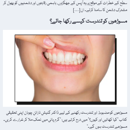
سطح کے خطرات کے موقع پر وہ آپس کے جھگڑوں، باہمی رقابتوں اور دشمنیوں کو بھول کر
مشترک دشمن کا سامنا کرتے۔ ان […]
مسوڑھوں کو تندرست کیسے رکھا جائے؟
مسوڑھوں کو مضبوط اور تندرست رکھنے کے لیے ڈاکٹر گنیش نارائن چوہان اپنی تحقیقی
کتاب "کیا کھائیں اور کیوں؟” میں درج کرتے ہیں: "گرم پانی میں نمک ملا کر غرارے کریں۔
مسوڑھے تندرست ہوں گے۔”