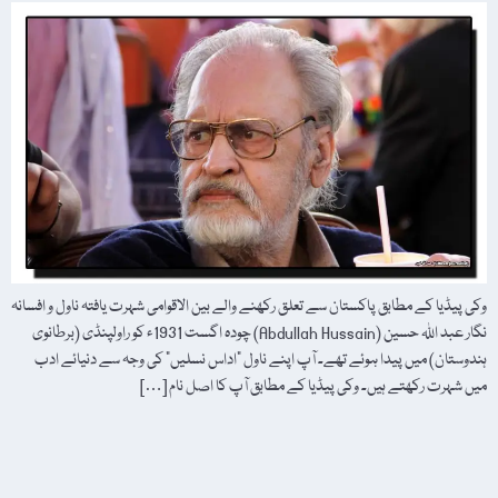
وکی پیڈیا کے مطابق پاکستان سے تعلق رکھنے والے بین الاقوامی شہرت یافتہ ناول و افسانہ
نگار عبد اللہ حسین (Abdullah Hussain) چودہ اگست 1931ء کو راولپنڈی (برطانوی
ہندوستان) میں پیدا ہوئے تھے۔ آپ اپنے ناول "اداس نسلیں” کی وجہ سے دنیائے ادب
میں شہرت رکھتے ہیں۔ وکی پیڈیا کے مطابق آپ کا اصل نام […]