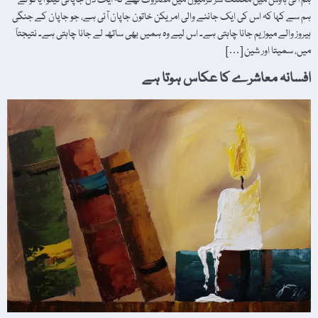
ہم سے کہا کہ اس کی ایک جاننے والی امریکن خاتون جاپان آئی ہے، جو جاپان کے جنگی
ہیروز والے میوزیم جانا چاہتی ہے۔ اس لیے وہ ہمیں بھی ساتھ لے جانا چاہتی ہے۔ نتیجتاً
میں، سمیتا اور شین […]
افسانہ معاشرے کا عکاس ہوتا ہے