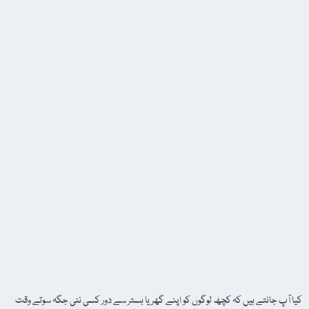
کیا آپ جانتے ہیں کہ کچھ لوگوں کو اپنے گھر یا بستر سے دور کسی نئی جگہ سوتے وقت