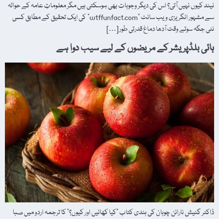
نیند کیوں نہیں آتی؟ اس کی دیگر وجوہات بھی ہوسکتی ہیں مگر معلوماتِ عامہ کے حوالہ
سے مشہور انگریزی ویب سائٹ "wtffunfact.com” کی ایک تحقیق کے مطابق کسی
نئی جگہ سوتے وقت آدھا دماغ قدرتی طور […]
ہائی بلڈپریشر کے مریضوں کے لیے سیب دوا ہے
ڈاکٹر گنیش نارائن چوہان کی ہندی کتاب "کیا کھائیں اور کیوں؟” کا ترجمہ اردو میں صبا