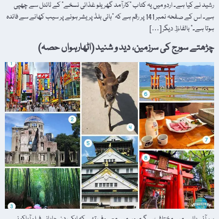
رشید نے کیا ہے۔ اردو میں یہ کتاب "کارآمد گھریلو غذائی نسخے” کے ٹائٹل سے چھپی
ہے۔ اس کے صفحہ نمبر 141 پر رقم ہے کہ "ہائی بلڈ پریشر ہونے پر سیب کھانے سے فائدہ
ہوتا ہے۔” بالفاظِ دیگر […]
چڑھتے سورج کی سرزمین، دید و شنید (اٹھارہواں حصہ)
ہم آئی ہاؤس میں مختلف سرگرمیوں میں مصروف تھے کہ ایک دن جاپانی فیلو آیاکو نے