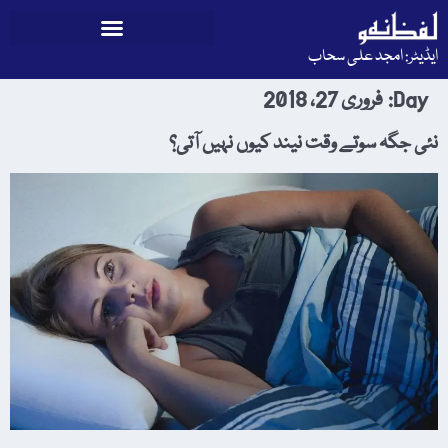
ایڈیٹر: امجد علی سحاب
Day:
فروری 27، 2018
نئی جگہ سوتے وقت نیند کیوں نہیں آتی؟