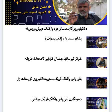
د لکونو روپو گاڑے ساتو خو د پارکنگ دیرش روپئی نہ
پشاور سستا بازار (قمبر، سوات)
شوگر کے ساتھ رمضان گزارنے کا محتاط طریقہ
بائی پاس واکنگ ٹریک، سٹریٹ لائبریری کی حالت زار
د مینگوری بائی پاس واکنگ ٹریک صفائی