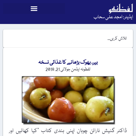
ایڈیٹر: امجد علی سحاب
بیر، بھوک بڑھانے کا غذائی نسخہ
لفظونہ ایڈمن
جولائی 21, 2018
ڈاکٹر گنیش نارائن چوہان اپنی ہندی کتاب "کیا کھائیں اور