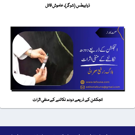
ذیابیطس (شوگر)، خاموش قاتل
انجکشن کے ذریعے دودھ نکالنے کے منفی اثرات