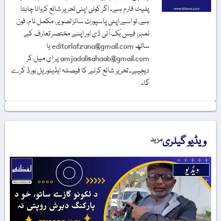
پلیٹ فارم ہے۔ اگر کوئی اپنی تحریر شائع کروانا چاہتا
ہے، تو اسے اپنی پاسپورٹ سائز تصویر، مکمل نام، فون
نمبر، فیس بُک آئی ڈی اور اپنے مختصر تعارف کے
ساتھ editorlafzuna@gmail.com یا
amjadalisahaab@gmail.com پر اِی میل کر
دیجیے۔ تحریر شائع کرنے کا فیصلہ ایڈیٹوریل بورڈ کرے
گا۔
ویڈیو گیلری
مزید