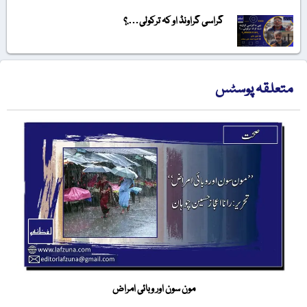
گراسی گراونڈ او کہ ترکولی….؟
متعلقہ پوسٹس
مون سون اور وبائی امراض