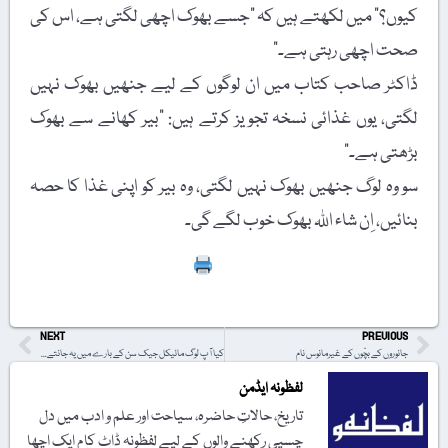
کیوں؟” میں لکھتے ہیں کہ "جسے بھوک اچھی لگتی ہے، اس کی
صحت اچھی رہتی ہے۔”
ڈاکٹر صاحب کتاب میں ان لوگوں کے لیے جنھیں بھوک نہیں
لگتی، یوں غذائی نسخہ تجویز کرتے ہیں: "بیر کھانے سے بھوک
بڑھتی ہے۔”
سو وہ لوگ جنھیں بھوک نہیں لگتی، وہ بیر کو اپنی غذا کا حصہ
بنائیں، اِن شاء اللہ بھوک خوب لگے گی۔
Print
NEXT
PREVIOUS
جانوروں کے بچّوں کے غیرمانوس نام
کیا آپ لوگ مائیکل جیک سن کے بارے میں یہ جانتے ہیں؟
لفظونہ ایڈمن
تاریخ، حالاتِ حاضرہ، سیاحت اور علم و ادب میں دل
چسپی رکھنے والوں کے لیے لفظونہ ڈاٹ کام ایک اچھا