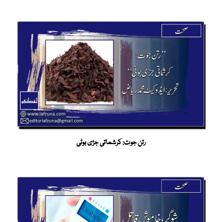
رتن جوت: کرشماتی جڑی بوٹی