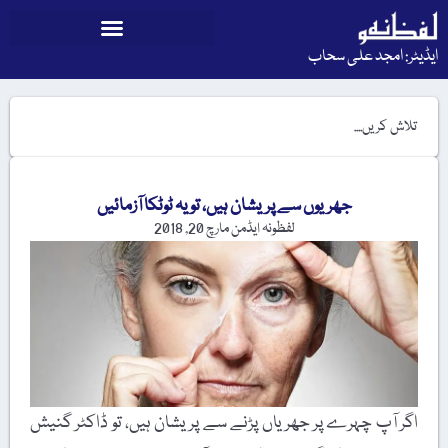
ایڈیٹر: امجد علی سحاب
جھریوں سے پریشان ہیں، تو یہ ٹوٹکا آزمائیں
لفظونہ ایڈمن
مارچ 20, 2018
اگر آپ چہرے پر جھریاں پڑنے سے پریشان ہیں، تو ڈاکٹر گنیش