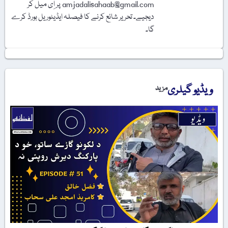
amjadalisahaab@gmail.com پر اِی میل کر
دیجیے۔ تحریر شائع کرنے کا فیصلہ ایڈیٹوریل بورڈ کرے
گا۔
ویڈیو گیلری
مزید