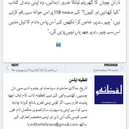
نارائن چوہان کا گھریلو ٹوٹکا ضرور آزمائیں۔ وہ اپنی ہندی کتاب
"کیا کھائیں اور کیوں؟” کے صفحہ 119 پر اس حوالہ سے رقم کرتے
ہیں: "چہرے پر، خاص کر آنکھوں کے آس پاس بادام کا تیل ملیں
اس سے چہرے پر جھریاں نہیں پڑیں گی۔”
Print
NEXT
PREVIOUS
بحر ہند کا آنسو (حصۂ دوم)
اس شخص کو "کیلا” پکارنے والا جیل بھیج دیا جاتا
لفظونہ ایڈمن
تاریخ، حالاتِ حاضرہ، سیاحت اور علم و ادب میں دل
چسپی رکھنے والوں کے لیے لفظونہ ڈاٹ کام ایک اچھا
پلیٹ فارم ہے۔ اگر کوئی اپنی تحریر شائع کروانا چاہتا
ہے، تو اسے اپنی پاسپورٹ سائز تصویر، مکمل نام، فون
نمبر، فیس بُک آئی ڈی اور اپنے مختصر تعارف کے
ساتھ editorlafzuna@gmail.com یا