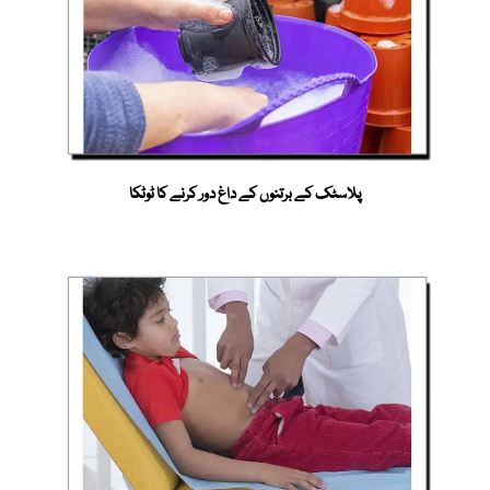
پلاسٹک کے برتنوں کے داغ دور کرنے کا ٹوٹکا