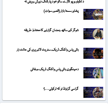
د لکونو روپو گاڑے ساتو خو د پارکنگ دیرش روپئی نہ
پشاور سستا بازار (قمبر، سوات)
شوگر کے ساتھ رمضان گزارنے کا محتاط طریقہ
بائی پاس واکنگ ٹریک، سٹریٹ لائبریری کی حالت زار
د مینگوری بائی پاس واکنگ ٹریک صفائی
گراسی گراونڈ او کہ ترکولی….؟