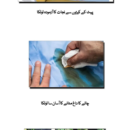
پیٹ کے کیڑوں سے نجات کا آزمودہ ٹوٹکا
چائے کا داغ مٹانے کا آسان سا ٹوٹکا