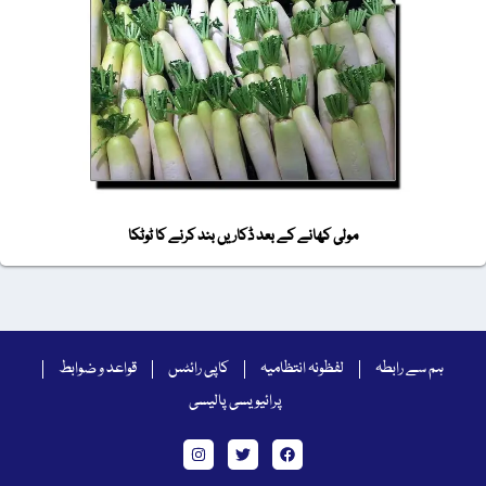
مولی کھانے کے بعد ڈکاریں بند کرنے کا ٹوٹکا
ہم سے رابطہ
لفظونہ انتظامیہ
کاپی رائٹس
قواعد و ضوابط
پرائیویسی پالیسی