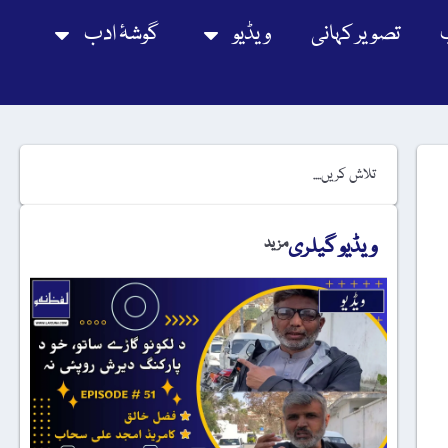
تصویر کہانی
ویڈیو
گوشۂ ادب
ویڈیو گیلری
مزید