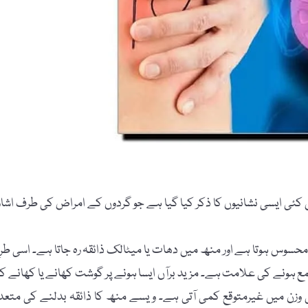
ئی ایسی نشانیوں کا ذکر کیا گیا ہے جو گردوں کے امراض کی طرف اشار
ا محسوس ہوتا ہے اور منھ میں دھات یا میٹالک ذائقہ رہ جاتا ہے۔ اسی طر
د جمع ہونے کی علامت ہے۔ مزید برآں ایسا ہونے پر گوشت کھانے یا کھانے ک
زن میں غیرمتوقع کمی آتی ہے۔ ویسے منھ کا ذائقہ بدلنے کی متعد