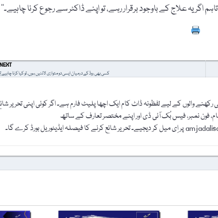
گر یہ علاج کے باوجود برقرار رہے، تو اپنے ڈاکٹر سے رجوع کرنا چاہیے۔‘‘
Prin
NEXT
کسی بھی روڈ کے درمیان ایسی دو متوازی لائنیں ہوں، تو کیا کرنا چاہیے؟
رکھنے والوں کے لیے لفظونہ ڈاٹ کام ایک اچھا پلیٹ فارم ہے۔ اگر کوئی اپنی تحریر شائ
نام، فون نمبر، فیس بُک آئی ڈی اور اپنے مختصر تعارف کے ساتھ