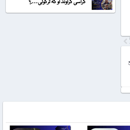
گراسی گراونڈ او کہ ترکولی….؟
ع