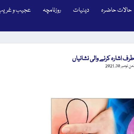
حالات حاضرہ
دینیات
روزنامچہ
عجیب و غریب
ف اشارہ کرنے والی نشانیاں
ڈمن
نومبر 30, 2021