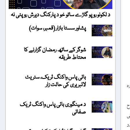
د لکونو روپو گاڑے ساتو خو د پارکنگ دیرش روپئی نہ
پشاور سستا بازار (قمبر، سوات)
شوگر کے ساتھ رمضان گزارنے کا
محتاط طریقہ
بائی پاس واکنگ ٹریک، سٹریٹ
لائبریری کی حالت زار
ہ
د مینگوری بائی پاس واکنگ ٹریک
ح
صفائی
ی
د