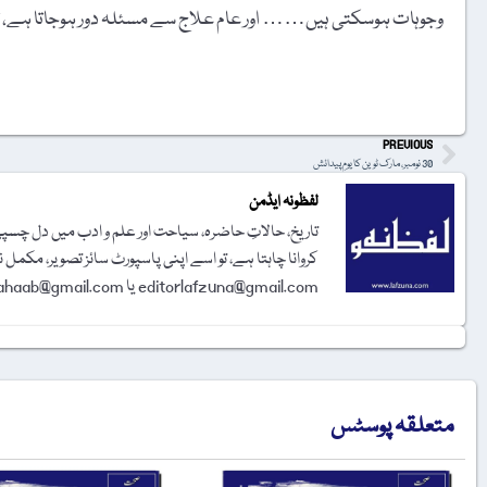
وجوہات ہوسکتی ہیں…… اور عام علاج سے مسئلہ دور ہوجاتا ہے، تاہم ا
t
PREVIOUS
30 نومبر، مارک ٹوین کا یومِ پیدائش
لفظونہ ایڈمن
تاریخ، حالاتِ حاضرہ، سیاحت اور علم و ادب میں دل چسپی 
کروانا چاہتا ہے، تو اسے اپنی پاسپورٹ سائز تصویر، مکمل 
editorlafzuna@gmail.com یا amjadalisahaab@gmail.com پر اِی میل کر دیجیے۔ تحریر شائع کرنے کا فیصلہ ایڈیٹوریل بورڈ کرے گا۔
متعلقہ پوسٹس