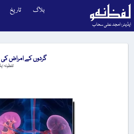
بلاگ
تاریخ
ایڈیٹر: امجد علی سحاب
گردوں کے امراض کی طر
لفظونہ ای