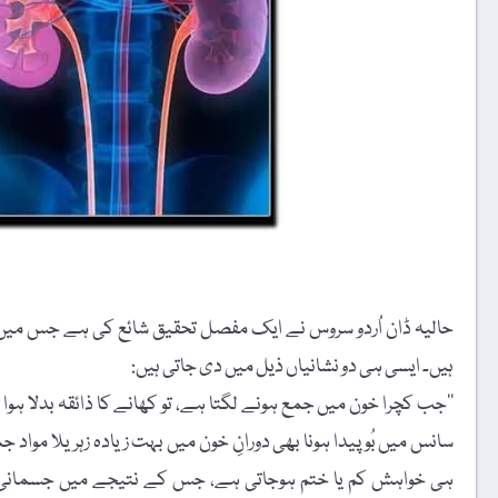
حالیہ ڈان اُردو سروس نے ایک مفصل تحقیق شائع کی ہے جس میں ک
ہیں۔ ایسی ہی دو نشانیاں ذیل میں دی جاتی ہیں:
’’جب کچرا خون میں جمع ہونے لگتا ہے، تو کھانے کا ذائقہ بدلا ہو
سانس میں بُو پیدا ہونا بھی دورانِ خون میں بہت زیادہ زہریلا موا
ہی خواہش کم یا ختم ہوجاتی ہے، جس کے نتیجے میں جسمانی و