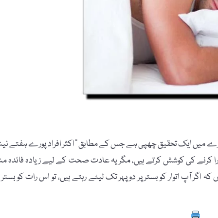
 بارے میں ایک تحقیق چھپی ہے جس کے مطابق ’’اکثر افراد پورے ہفتے نین
پورا کرنے کی کوشش کرتے ہیں، مگر یہ عادت صحت کے لیے زیادہ فائدہ من
اگر آپ اتوار کو بستر پر دوپہر تک لیٹے رہتے ہیں، تو اس رات کو بستر پ
Prin