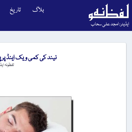
بلاگ
تاریخ
ایڈیٹر: امجد علی سحاب
نیند کی کمی ویک اینڈ پر پ
لفظونہ ای