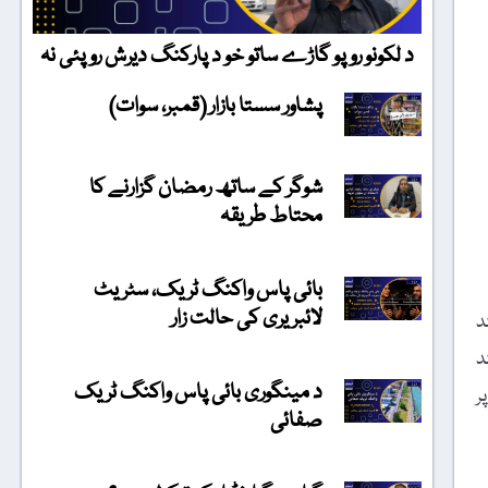
د لکونو روپو گاڑے ساتو خو د پارکنگ دیرش روپئی نہ
پشاور سستا بازار (قمبر، سوات)
شوگر کے ساتھ رمضان گزارنے کا
محتاط طریقہ
بائی پاس واکنگ ٹریک، سٹریٹ
لائبریری کی حالت زار
د
د
د مینگوری بائی پاس واکنگ ٹریک
ر
صفائی