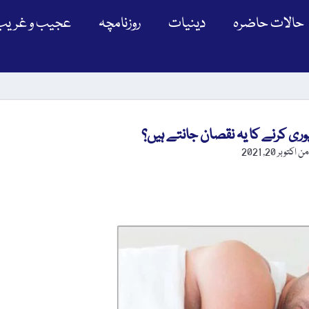
حالات حاضرہ
دینیات
روزنامچہ
عجیب و غریب
وری کرنے کا یہ نقصان جانتے ہیں؟
ڈمن
اکتوبر 20, 2021