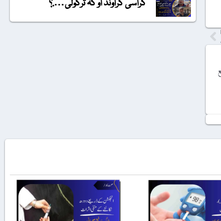
گراسی گراونڈ او کہ ترکولی….؟
ع