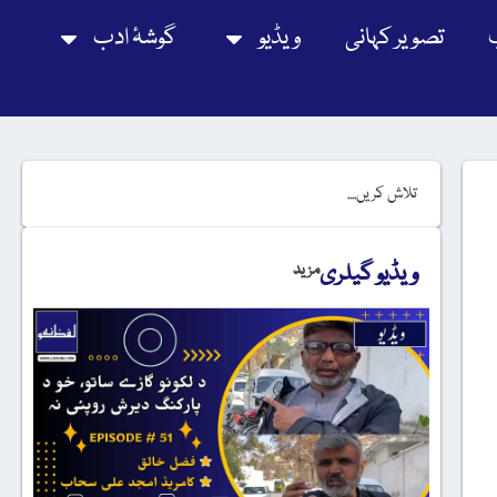
تصویر کہانی
ویڈیو
گوشۂ ادب
ویڈیو گیلری
مزید