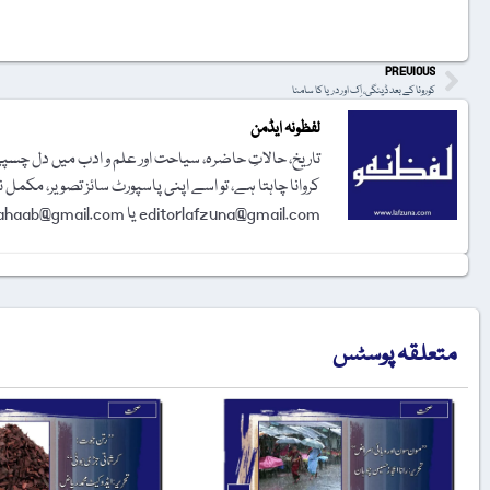
PREVIOUS
کورونا کے بعد ڈینگی، اِک اور دریا کا سامنا
لفظونہ ایڈمن
تاریخ، حالاتِ حاضرہ، سیاحت اور علم و ادب میں دل چسپی 
کروانا چاہتا ہے، تو اسے اپنی پاسپورٹ سائز تصویر، مکمل 
editorlafzuna@gmail.com یا amjadalisahaab@gmail.com پر اِی میل کر دیجیے۔ تحریر شائع کرنے کا فیصلہ ایڈیٹوریل بورڈ کرے گا۔
متعلقہ پوسٹس