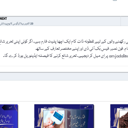
NEXT
20 اکتوبر، بیلا لوگوسی کا یومِ پیدائش
رکھنے والوں کے لیے لفظونہ ڈاٹ کام ایک اچھا پلیٹ فارم ہے۔ اگر کوئی اپنی تحریر شائ
نام، فون نمبر، فیس بُک آئی ڈی اور اپنے مختصر تعارف کے ساتھ