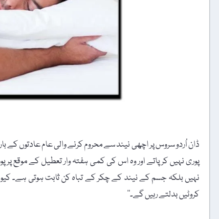
ڈان اُردو سروس پر اچھی نیند سے محروم کرنے والی عام عادتوں کے
پوری نہیں کرپاتے اور وہ اس کی کمی ہفتہ وار تعطیل کے موقع پر 
نہیں بلکہ جسم کے نیند کے چکر کے تباہ کن ثابت ہوتی ہے۔ کیوں کہ 
کروٹیں بدلتے رہیں گے۔‘‘
t