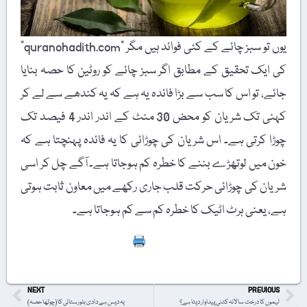
یوں تو سبز چائے کے کئی فوائد ہیں مگر "quranohadith.com”
کی ایک تحقیق کے مطابق اگر سبز چائے کو روٹین کا حصہ بنایا
جائے، تو اس کا سب سے بڑا فائدہ یہ ہے کہ یہ کندھے سے لے کر
کہنی تک شریان کو محض 30 منٹ کے اندر اندر 4 فیصد تک
چوڑا کرتی ہے۔ اس شریان کی چوڑائی کا یہ فائدہ پہنچتا ہے کہ
خون میں لوتھڑے بننے کا خطرہ کم ہوجاتا ہے۔ آگے چل کر اسی
شریان کی چوڑائی حرکت قلب جاری رکھے میں معاون ثابت ہوتی
ہے، یعنی ہرٹ اٹیک کا خطرہ کم سے کم ہوجاتا ہے۔
Print
NEXT
PREVIOUS
لیموں کا درخت سالانہ کتنی پیداوار دیتا ہے؟
یہ دیس ہے دادی بلورستانی کا (چوتھا حصہ)