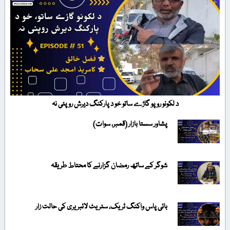
د لکونو روپو گاڑے ساتو خو د پارکنگ دیرش روپئی نہ
پشاور سستا بازار (قمبر، سوات)
شوگر کے ساتھ رمضان گزارنے کا محتاط طریقہ
بائی پاس واکنگ ٹریک، سٹریٹ لائبریری کی حالت زار