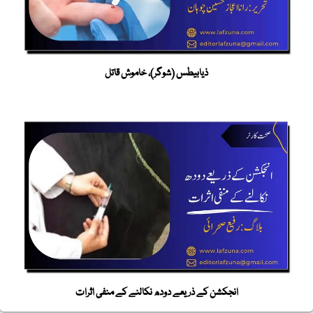
ذیابیطس (شوگر)، خاموش قاتل
انجکشن کے ذریعے دودھ نکالنے کے منفی اثرات