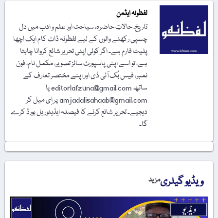
لفظونہ ایڈمن
تاریخ، حالاتِ حاضرہ، سیاحت اور علم و ادب میں دل
چسپی رکھنے والوں کے لیے لفظونہ ڈاٹ کام ایک اچھا
پلیٹ فارم ہے۔ اگر کوئی اپنی تحریر شائع کروانا چاہتا
ہے، تو اسے اپنی پاسپورٹ سائز تصویر، مکمل نام، فون
نمبر، فیس بُک آئی ڈی اور اپنے مختصر تعارف کے
ساتھ editorlafzuna@gmail.com یا
amjadalisahaab@gmail.com پر اِی میل کر
دیجیے۔ تحریر شائع کرنے کا فیصلہ ایڈیٹوریل بورڈ کرے
گا۔
ویڈیو گیلری
مزید