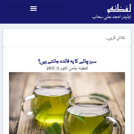
ایڈیٹر: امجد علی سحاب
سبز چائے کا یہ فائدہ جانتے ہیں؟
لفظونہ ایڈمن
اکتوبر 11, 2017