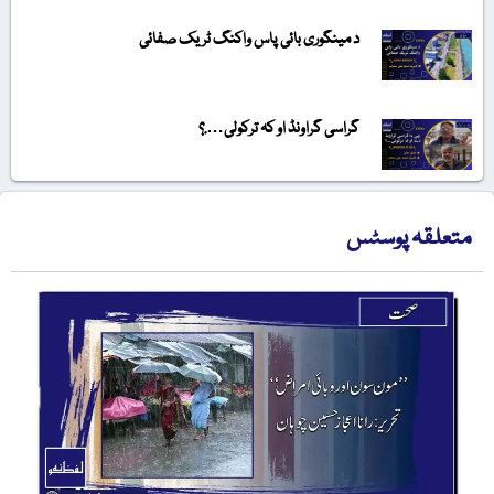
د مینگوری بائی پاس واکنگ ٹریک صفائی
گراسی گراونڈ او کہ ترکولی….؟
متعلقہ پوسٹس