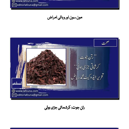
مون سون اور وبائی امراض
رتن جوت: کرشماتی جڑی بوٹی