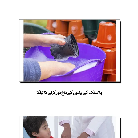
پلاسٹک کے برتنوں کے داغ دور کرنے کا ٹوٹکا