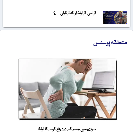
گراسی گراونڈ او کہ ترکولی….؟
متعلقہ پوسٹس
سردی میں جسم کے درد رفع کرنے کا ٹوٹکا