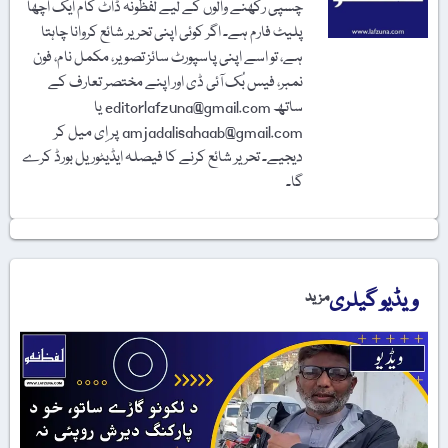
چسپی رکھنے والوں کے لیے لفظونہ ڈاٹ کام ایک اچھا
پلیٹ فارم ہے۔ اگر کوئی اپنی تحریر شائع کروانا چاہتا
ہے، تو اسے اپنی پاسپورٹ سائز تصویر، مکمل نام، فون
نمبر، فیس بُک آئی ڈی اور اپنے مختصر تعارف کے
ساتھ editorlafzuna@gmail.com یا
amjadalisahaab@gmail.com پر اِی میل کر
دیجیے۔ تحریر شائع کرنے کا فیصلہ ایڈیٹوریل بورڈ کرے
گا۔
ویڈیو گیلری
مزید