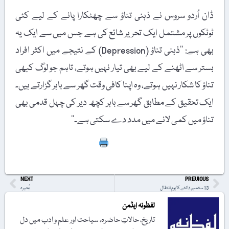
ڈان اُردو سروس نے ذہنی تناؤ سے چھٹکارا پانے کے لیے کئی
ٹوٹکوں پر مشتمل ایک تحریر شائع کی ہے جس میں سے ایک یہ
بھی ہے: ’’ذہنی تناؤ (Depression) کے نتیجے میں اکثر افراد
بستر سے اٹھنے کے لیے بھی تیار نہیں ہوتے، تاہم جو لوگ کبھی
تناؤ کا شکار نہیں ہوتے، وہ اپنا کافی وقت گھر سے باہر گزارتے ہیں۔
ایک تحقیق کے مطابق گھر سے باہر کچھ دیر کی چہل قدمی بھی
تناؤ میں کمی لانے میں مدد دے سکتی ہے۔‘‘
Print
NEXT
PREVIOUS
13 ستمبر، دانتے کا یومِ انتقال
بُحیرہ
لفظونہ ایڈمن
تاریخ، حالاتِ حاضرہ، سیاحت اور علم و ادب میں دل