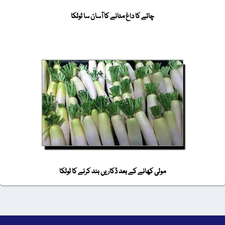
چائے کا داغ مٹانے کا آسان سا ٹوٹکا
مولی کھانے کے بعد ڈکاریں بند کرنے کا ٹوٹکا