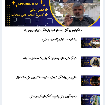
د لکونو روپو گاڑے ساتو خو د پارکنگ دیرش روپئی نہ
پشاور سستا بازار (قمبر، سوات)
شوگر کے ساتھ رمضان گزارنے کا محتاط طریقہ
بائی پاس واکنگ ٹریک، سٹریٹ لائبریری کی حالت زار
د مینگوری بائی پاس واکنگ ٹریک صفائی