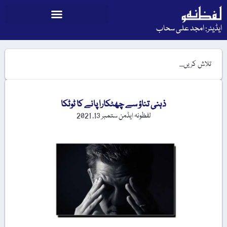
ایڈیٹر: امجد علی سحاب
ذہنی تناؤ سے چھٹکارا پانے کا ٹوٹکا
لفظونہ ایڈمن
ستمبر 13, 2021