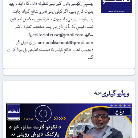
چسپی رکھنے والوں کے لیے لفظونہ ڈاٹ کام ایک اچھا
پلیٹ فارم ہے۔ اگر کوئی اپنی تحریر شائع کروانا چاہتا
ہے، تو اسے اپنی پاسپورٹ سائز تصویر، مکمل نام، فون
نمبر، فیس بُک آئی ڈی اور اپنے مختصر تعارف کے
ساتھ editorlafzuna@gmail.com یا
amjadalisahaab@gmail.com پر اِی میل کر
دیجیے۔ تحریر شائع کرنے کا فیصلہ ایڈیٹوریل بورڈ کرے
گا۔
ویڈیو گیلری
مزید