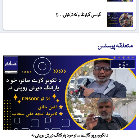
گراسی گراونڈ او کہ ترکولی….؟
متعلقہ پوسٹس
د لکونو روپو گاڑے ساتو خو د پارکنگ دیرش روپئی نہ