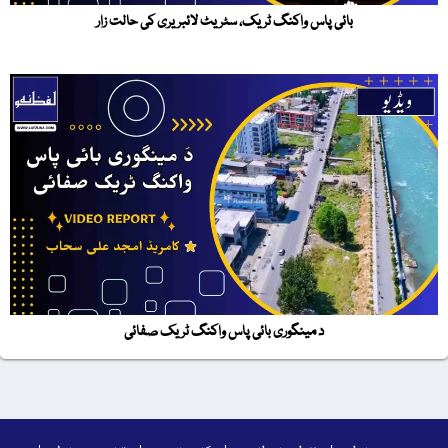
بائی پاس واکنگ ٹریک، سٹریٹ لائبریری کی حالت زار
د مینگوری بائی پاس واکنگ ٹریک صفائی