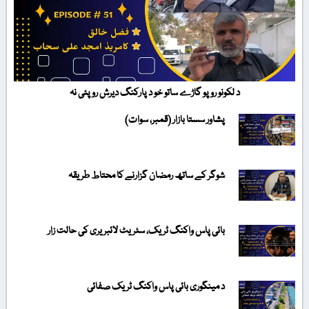
د لکونو روپو گاڑے ساتو خو د پارکنگ دیرش روپئی نہ
پشاور سستا بازار (قمبر، سوات)
شوگر کے ساتھ رمضان گزارنے کا محتاط طریقہ
بائی پاس واکنگ ٹریک، سٹریٹ لائبریری کی حالت زار
د مینگوری بائی پاس واکنگ ٹریک صفائی