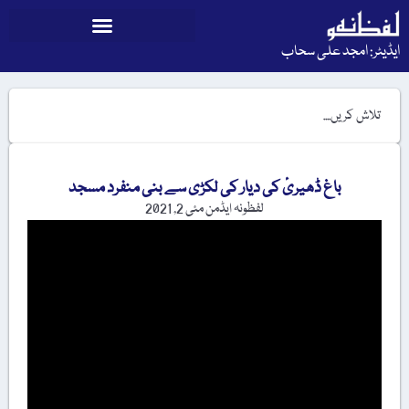
ایڈیٹر: امجد علی سحاب
باغ ڈھیریٔ کی دیار کی لکڑی سے بنی منفرد مسجد
لفظونہ ایڈمن
مئی 2, 2021