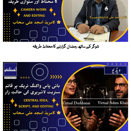
شوگر کے ساتھ رمضان گزارنے کا محتاط طریقہ