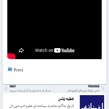
Print
NEXT
PREVIOUS
1 مئی، ریڈیو کی اولین خاتون کا یومِ پیدائش
شبِ قدر کی عبادت پوری زندگی کی عبادت سے بہتر
لفظونہ ایڈمن
تاریخ، حالاتِ حاضرہ، سیاحت اور علم و ادب میں دل