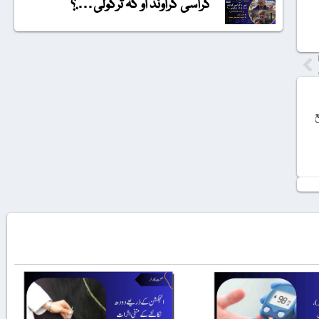
گراسی گراونڈ او کہ ترکولی….؟
ع