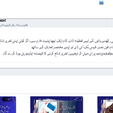
Prin
NEXT
6 فروری، رونالڈ ریگن کا یومِ پیدائش
رکھنے والوں کے لیے لفظونہ ڈاٹ کام ایک اچھا پلیٹ فارم ہے۔ اگر کوئی اپنی تحریر شائ
نام، فون نمبر، فیس بُک آئی ڈی اور اپنے مختصر تعارف کے ساتھ