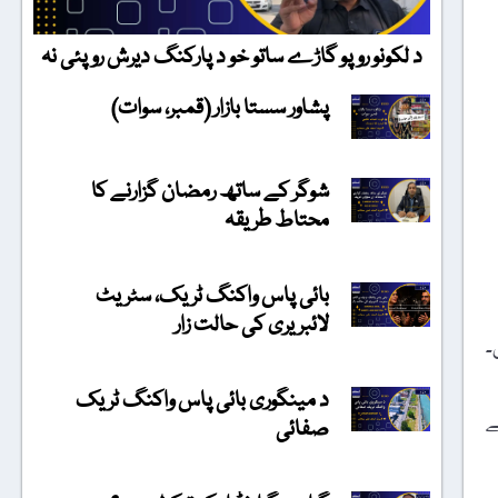
د لکونو روپو گاڑے ساتو خو د پارکنگ دیرش روپئی نہ
پشاور سستا بازار (قمبر، سوات)
شوگر کے ساتھ رمضان گزارنے کا
محتاط طریقہ
بائی پاس واکنگ ٹریک، سٹریٹ
لائبریری کی حالت زار
۔
د مینگوری بائی پاس واکنگ ٹریک
ے
صفائی