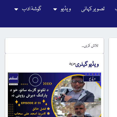
تصویر کہانی
ویڈیو
گوشۂ ادب
ویڈیو گیلری
مزید