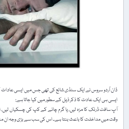
ڈان اُردو سروس نے ایک سٹڈی شائع کی تھی جس میں ایسی عادات کا ذ
ایسی ہی ایک عادت کا ذکر ذیل کے سطور میں کیا جاتا ہے:
آپ سافٹ ڈرنک کا مزہ لیں، یا گرم چائے کے کپ کی چسکیاں لیں،
وقت میں مداخلت کا باعث بنتا ہے۔ اس کی سب سے بڑی وجہ ان مش