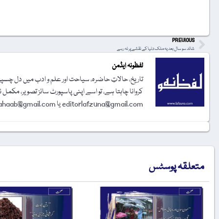
t
PREVIOUS
شائد سو سال بعد یہ ملک دنیا کے نقشے پر نہ رہے
لفظونہ ایڈمن
تاریخ، حالاتِ حاضرہ، سیاحت اور علم و ادب میں دل چسپی 
کروانا چاہتا ہے، تو اسے اپنی پاسپورٹ سائز تصویر، مکمل 
editorlafzuna@gmail.com یا amjadalisahaab@gmail.com پر اِی میل کر دیجیے۔ تحریر شائع کرنے کا فیصلہ ایڈیٹوریل بورڈ کرے گا۔
متعلقہ پوسٹس