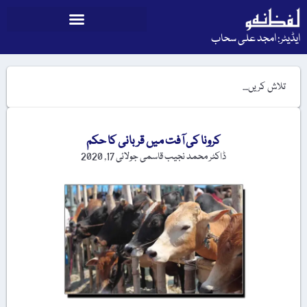
ایڈیٹر: امجد علی سحاب
کرونا کی آفت میں قربانی کا حکم
ڈاکٹر محمد نجیب قاسمی
جولائی 17, 2020