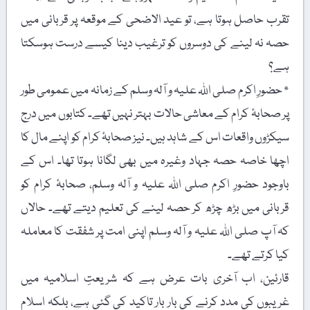
تقرب حاصل ہوتا ہے، تو عید الاضحی کے موقعہ پر قربانی میں
حصہ نہ لینے کی دوسروں کو ترغیب دینا کیسے درست ہوسکتا
ہے؟
٭ حضورِ اکرم صلی اللہ علیہ و آلہ وسلم کے زمانہ میں عمومی طور
پر صحابۂ کرام کے معاشی حالات بہتر نہیں تھے۔ کتابوں میں درج
سیکڑوں واقعات اس کے شاہد ہیں۔ نیز صحابۂ کرام کو اپنے مال کا
اچھا خاصہ حصہ جہاد وغیرہ میں بھی لگانا ہوتا تھا۔ اس کے
باوجود حضورِ اکرم صلی اللہ علیہ و آلہ وسلم، صحابۂ کرام کو
قربانی میں بڑھ چڑھ کر حصہ لینے کی تعلیم دیتے تھے۔ حالاں
کہ آپ صلی اللہ علیہ و آلہ وسلم اپنی امت پر شفقت کا معاملہ
کیا کرتے تھے۔
قارئین، اب آخری بات عرض ہے کہ شریعتِ اسلامیہ میں
غریبوں کی مدد کرنے کی بار بار تاکید کی گئی ہے، بلکہ اسلام