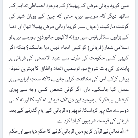
میں کورونا وبائی مرض کے پھیلاؤ کے باوجود احتیاطی تدابیر کے
ساتھ دیگر کام ہورہے ہیں، حتی کہ چین کے ووہان شہر کی
گوشت مارکیٹ (جہاں سے کورونا وبائی مرض پھیلا تھا) اور دنیا
کے ہزاروں سلاٹر ہاؤس میں روزانہ لاکھوں جانور ذبح ہو رہے ہیں، تو
اسلامی شعار (قربانی) کو کیوں انجام نہیں دیا جاسکتا؟ بلکہ اگر
کبھی کسی حکومت کی طرف سے عید الاضحی کی قربانی پر
پابندی کی بات شروع ہو، تو ہمیں اتحاد واتفاق کا بہترین نمونہ
پیش کرکے اس کی مخالفت کرنی چاہیے، تاکہ سنتِ ابراہیمی پر
عمل کیا جاسکے۔ ہاں، اگر کوئی شخص کسی وجہ سے پوری
کوشش اور فکر کے باوجود تین دن تک قربانی نہ کرسکا اور نہ کسی
دوسرے مقام پر کرواسکا، تو پھر وہ قربانی کے ایام گذرنے کے بعد
قربانی کی قیمت غریبوں کو ادا کردے۔
٭ اللہ تعالیٰ نے قرآن کریم میں قربانی کرنے کا حکم دیا ہے اور حکم