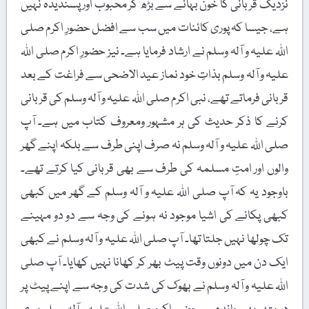
نزدیک قربانی کا خون بہانے سے بڑھ کر محبوب اور پسندیدہ نہیں
ہے، جیسا کہ پوری کائنات میں سب سے افضل حضورِ اکرم صلی
اللہ علیہ و آلہ وسلم نے ارشاد فرمایا ہے۔ نیز حضورِ اکرم صلی اللہ
علیہ و آلہ وسلم بذاتِ خود نماز عید الاضحی سے فراغت کے بعد
قربانی فرماتے تھے، نبی اکرم صلی اللہ علیہ و آلہ وسلم کی قربانی
کرنے کا ذکر حدیث کی ہر مشہور ومعروف کتاب میں ہے۔ آپ
صلی اللہ علیہ و آلہ وسلم نہ صرف اپنی طرف سے بلکہ اپنے گھر
والوں اور امتِ مسلمہ کی طرف سے بھی قربانی کیا کرتے تھے۔
باوجود یہ کہ آپ صلی اللہ علیہ و آلہ وسلم کے گھر میں کبھی
کبھی پکانے کی اشیا موجود نہ ہونے کی وجہ سے دو دو مہینے
تک چولھا نہیں جلتا تھا۔ آپ صلی اللہ علیہ و آلہ وسلم نے کبھی
ایک دن میں دونوں وقت پیٹ بھر کر کھانا نہیں کھایا۔ آپ صلی
اللہ علیہ و آلہ وسلم نے بھوک کی شدت کی وجہ سے اپنے پیٹ پر