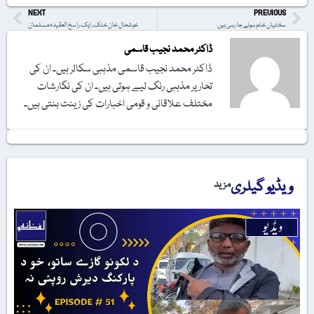
NEXT
PREVIOUS
سختیاں ختم ہونے جا رہی ہیں
خوشحال خان خٹک، ایک راسخ العقیدہ مسلمان
ڈاکٹر محمد نجیب قاسمی
ڈاکٹر محمد نجیب قاسمی مذہبی سکالر ہیں۔ ان کی
تحاریر مذہبی رنگ لیے ہوتی ہیں۔ ان کی نگارشات
مختلف علاقائی و قومی اخبارات کی زینت بنتی ہیں۔
ویڈیو گیلری
مزید