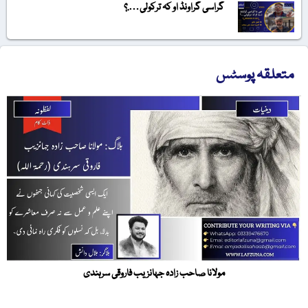
گراسی گراونڈ او کہ ترکولی….؟
متعلقہ پوسٹس
مولانا صاحب زادہ جہانزیب فاروقی سرہندی