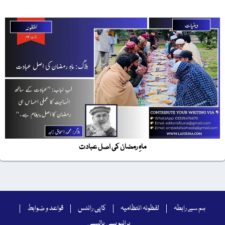
ماہِ رمضان کی اصل عبادت
ہم سے رابطہ
لفظونہ انتظامیہ
کاپی رائٹس
قواعد و ضوابط
پرائیویسی پالیسی