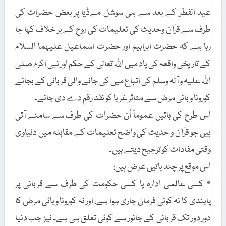
عید الفطر کے بعد سے ہی سوشل مےڈیا پر بعض حضرات کی
طرف سے قرآن وحدیث کی تعلیمات کی روح کے بر خلاف کہا جا
رہا ہے کہ حضرت ابراہیم اور حضرت اسماعیل علیہما السلام
کے تاریخی واقعہ کی یاد میں اللہ تعالیٰ کے حکم اور نبی اکرم صلی
اللہ علیہ و آلہ وسلم کی اتباع میں کی جانے والی قربانی کے بجائے
کورونا وبائی مرض سے متاثر غربا کو نقد رقم دے دی جائے۔
اس طرح کی باتیں عموماً اُن حضرات کی طرف سے سامنے آتی
ہیں جو قرآن و حدیث کی واضح تعلیمات کے مقابلہ میں دنیاوی
وقتی مفادات کو ترجیح دیتے ہیں۔
اس موقع پر چند باتیں عرض ہیں:
٭ کسی عالمی ادارہ یا کسی حکومت کی طرف سے قربانی پر
پابندی کا نہ کوئی فرمان جاری ہوا ہے، اور نہ کورونا وبائی مرض کا
دور دور تک قربانی کے جانور سے کوئی تعلق ہی ہے۔ نیز جب دنیا