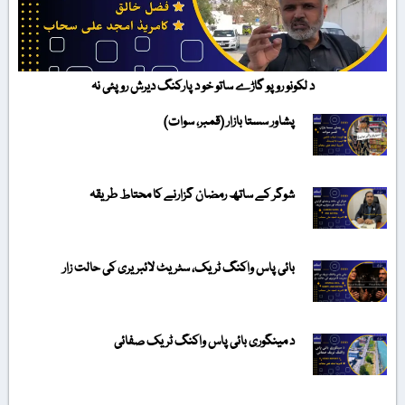
د لکونو روپو گاڑے ساتو خو د پارکنگ دیرش روپئی نہ
پشاور سستا بازار (قمبر، سوات)
شوگر کے ساتھ رمضان گزارنے کا محتاط طریقہ
بائی پاس واکنگ ٹریک، سٹریٹ لائبریری کی حالت زار
د مینگوری بائی پاس واکنگ ٹریک صفائی