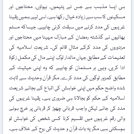
ہی ایسا مذہب ہے جس نے یتیموں، بیواؤں، محتاجوں اور
مسکینوں کا سب سے زیادہ خیال رکھا ہے۔ اسی لیے ہمیں یقینا
غریبوں کی مدد کرنے میں سبقت کرنی چاہیے، جیساکہ مسلم
بھائیوں نے گذشتہ رمضان کے مبارک مہینا میں محتاجوں اور
مزدوروں کی مدد کرکے مثال قائم کی۔ شریعتِ اسلامیہ کی
تعلیمات کے مطابق جہاں مالدار لوگ اپنے مال کی مکمل زکوٰۃ
ادا کریں، وہیں ہر مسلمان کو چاہیے کہ وہ اپنی حیثیت کے
مطابق کمزور لوگوں کی مدد کرے، مگر قرآن وحدیث سے ثابت
شدہ واضح حکم میں اپنی خواہش کی اتباع کے بجائے شریعت
اسلامیہ کے حکم کو بجالانا ہی ضروری ہے۔ یقینا غریبوں کی
مدد کی جائے لیکن واجب قربانی چھوڑ کر قربانی پر خرچ ہونے
والی رقم غریبوں میں تقسیم کرنا کسی شخص کی خواہش تو
ہوسکتی ہے، مگر یہ بات قرآن و حدیث کی روح کے خلاف ہے۔