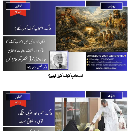
اصحابِ کہف کون تھے؟