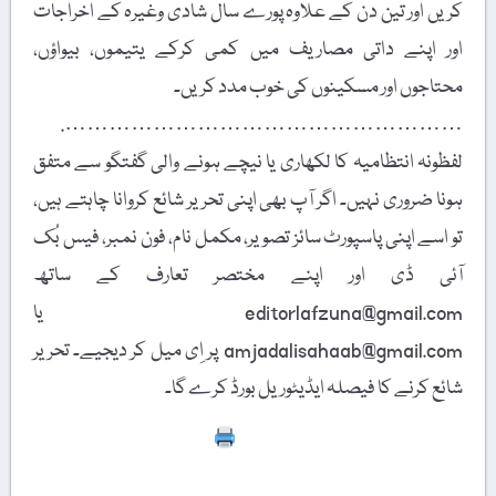
کریں اور تین دن کے علاوہ پورے سال شادی وغیرہ کے اخراجات
اور اپنے داتی مصاریف میں کمی کرکے یتیموں، بیواؤں،
محتاجوں اور مسکینوں کی خوب مدد کریں۔
……………………………………………….
لفظونہ انتظامیہ کا لکھاری یا نیچے ہونے والی گفتگو سے متفق
ہونا ضروری نہیں۔ اگر آپ بھی اپنی تحریر شائع کروانا چاہتے ہیں،
تو اسے اپنی پاسپورٹ سائز تصویر، مکمل نام، فون نمبر، فیس بُک
آئی ڈی اور اپنے مختصر تعارف کے ساتھ
editorlafzuna@gmail.com یا
amjadalisahaab@gmail.com پر اِی میل کر دیجیے۔ تحریر
شائع کرنے کا فیصلہ ایڈیٹوریل بورڈ کرے گا۔
Print