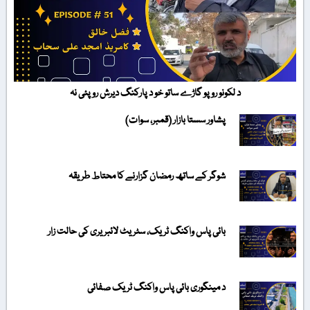
د لکونو روپو گاڑے ساتو خو د پارکنگ دیرش روپئی نہ
پشاور سستا بازار (قمبر، سوات)
شوگر کے ساتھ رمضان گزارنے کا محتاط طریقہ
بائی پاس واکنگ ٹریک، سٹریٹ لائبریری کی حالت زار
د مینگوری بائی پاس واکنگ ٹریک صفائی