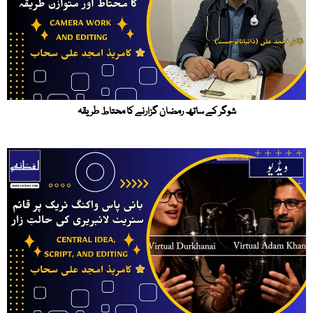
شوگر کے ساتھ رمضان گزارنے کا محتاط طریقہ