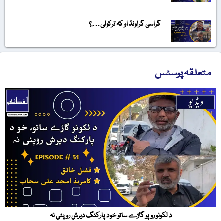
گراسی گراونڈ او کہ ترکولی….؟
متعلقہ پوسٹس
د لکونو روپو گاڑے ساتو خو د پارکنگ دیرش روپئی نہ