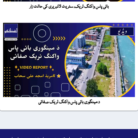
بائی پاس واکنگ ٹریک، سٹریٹ لائبریری کی حالت زار
د مینگوری بائی پاس واکنگ ٹریک صفائی