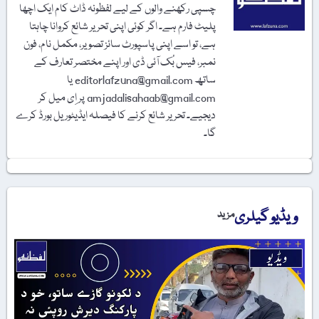
چسپی رکھنے والوں کے لیے لفظونہ ڈاٹ کام ایک اچھا
پلیٹ فارم ہے۔ اگر کوئی اپنی تحریر شائع کروانا چاہتا
ہے، تو اسے اپنی پاسپورٹ سائز تصویر، مکمل نام، فون
نمبر، فیس بُک آئی ڈی اور اپنے مختصر تعارف کے
ساتھ editorlafzuna@gmail.com یا
amjadalisahaab@gmail.com پر اِی میل کر
دیجیے۔ تحریر شائع کرنے کا فیصلہ ایڈیٹوریل بورڈ کرے
گا۔
ویڈیو گیلری
مزید