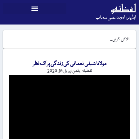
ایڈیٹر: امجد علی سحاب
مولانا شبلی نعمانی کی زندگی پر اک نظر
لفظونہ ایڈمن
اپریل 10, 2020