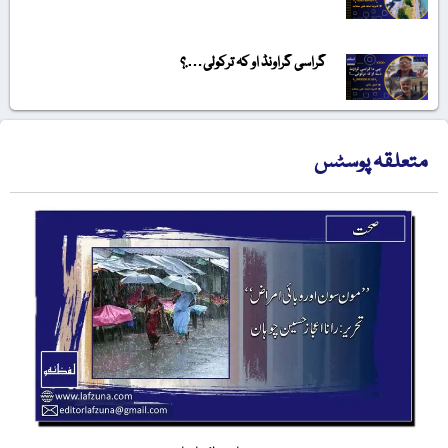
گراسی گراونڈ او کہ ترکولی….؟
متعلقہ پوسٹس