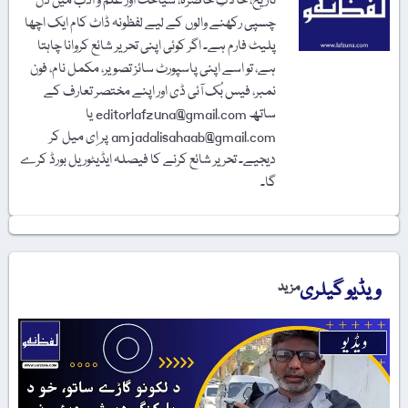
تاریخ، حالاتِ حاضرہ، سیاحت اور علم و ادب میں دل
چسپی رکھنے والوں کے لیے لفظونہ ڈاٹ کام ایک اچھا
پلیٹ فارم ہے۔ اگر کوئی اپنی تحریر شائع کروانا چاہتا
ہے، تو اسے اپنی پاسپورٹ سائز تصویر، مکمل نام، فون
نمبر، فیس بُک آئی ڈی اور اپنے مختصر تعارف کے
ساتھ editorlafzuna@gmail.com یا
amjadalisahaab@gmail.com پر اِی میل کر
دیجیے۔ تحریر شائع کرنے کا فیصلہ ایڈیٹوریل بورڈ کرے
گا۔
ویڈیو گیلری
مزید