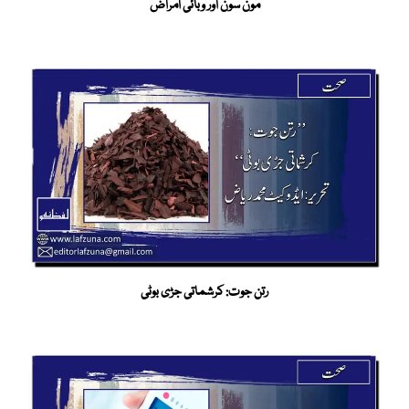
مون سون اور وبائی امراض
رتن جوت: کرشماتی جڑی بوٹی