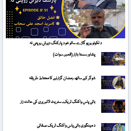
د لکونو روپو گاڑے ساتو خو د پارکنگ دیرش روپئی نہ
پشاور سستا بازار (قمبر، سوات)
شوگر کے ساتھ رمضان گزارنے کا محتاط طریقہ
بائی پاس واکنگ ٹریک، سٹریٹ لائبریری کی حالت زار
د مینگوری بائی پاس واکنگ ٹریک صفائی