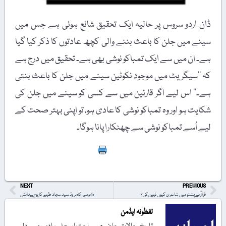
ڈان اردو سروس پر حالیہ ایک تحقیق شائع ہوئی ہے جس میں
سینے میں جلن کا باعث بننے والی کچھ عادتوں کا ذکر کیا گیا
ہے۔ ان میں سے ایک تمباکو نوشی بھی ہے۔ تحقیق میں درج ہے
کہ ’’سیگریٹ میں موجود نکوٹین سینے میں جلن کا باعث بنتی
ہے۔‘‘ اس لیے اگر قارئین میں سے کسی کو سینے میں جلن کی
شکایت ہو اور وہ تمباکو نوشی کا عادی ہو، تو اپنی بہتر صحت کے
لیے اُسے تمباکو نوشی سے چھٹکارا پانا ہوگا۔
Print
NEXT
PREVIOUS
فرازؔ نے پشتو میں شاعری کیوں نہیں کی؟
5 نومبر، کامریڈ سید سجاد ظہیر کا یومِ پیدائش
لفظونہ ایڈمن