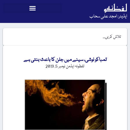
ایڈیٹر: امجد علی سحاب
تمباکو نوشی، سینے میں جلن کا باعث بنتی ہے
لفظونہ ایڈمن
نومبر 5, 2019