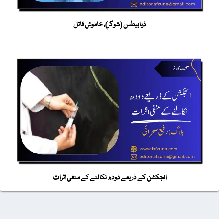
ذیابیطس (شوگر)، خاموش قاتل
انجکشن کے ذریعے دودھ نکالنے کے منفی اثرات