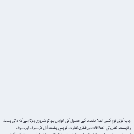
جب کوئی قوم کسی اعلا مقصد کے حصول کی خواہاں ہو، تو ضروری ہوتا ہے کہ ذاتی پسند
و ناپسند، نظریاتی اختلافات اور فکری تفاوت کو پسِ پشت ڈال کر صرف اور صرف