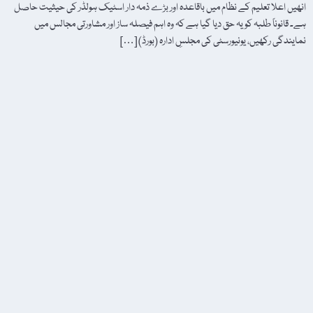
انھیں اعلا تعلیم کے نظام میں باقاعدہ اور بڑے ذمہ دار اسٹیک ہولڈر کی حیثیت حاصل
ہے۔ قانوناً طلبہ کو یہ حق دیا گیا ہے کہ وہ اہم فیصلہ ساز اور مشاورتی مجالس میں
نمایندگی رکھیں، یونیورسٹی کی مجلسِ ادارہ (بورڈ) […]