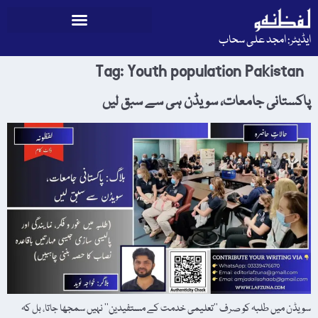
ایڈیٹر: امجد علی سحاب
Tag:
Youth population Pakistan
پاکستانی جامعات، سویڈن ہی سے سبق لیں
سویڈن میں طلبہ کو صرف ’’تعلیمی خدمت کے مستفیدین‘‘ نہیں سمجھا جاتا، بل کہ