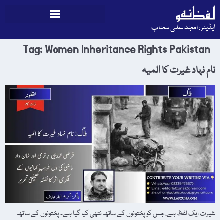
ایڈیٹر: امجد علی سحاب
Tag:
Women Inheritance Rights Pakistan
نام نہاد غیرت کا المیہ
غیرت ایک لفظ ہے، جس کو پختونوں کے ساتھ نتھی کیا گیا ہے۔ پختونوں کے ساتھ