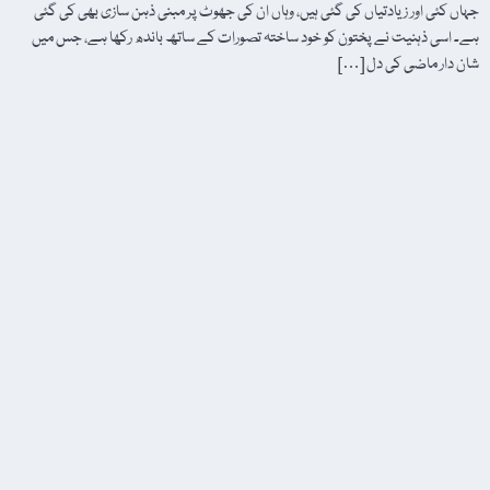
جہاں کئی اور زیادتیاں کی گئی ہیں، وہاں ان کی جھوٹ پر مبنی ذہن سازی بھی کی گئی
ہے۔ اسی ذہنیت نے پختون کو خود ساختہ تصورات کے ساتھ باندھ رکھا ہے، جس میں
شان دار ماضی کی دل […]