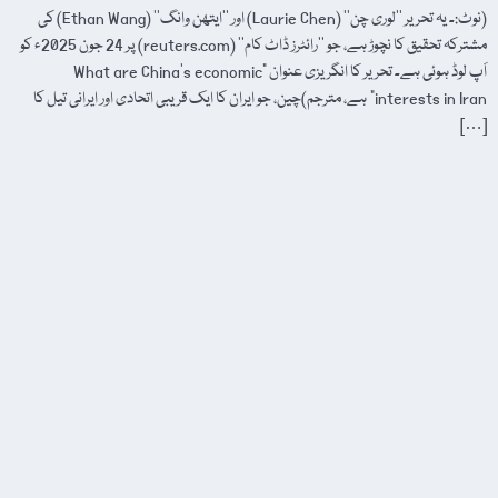
(نوٹ:۔ یہ تحریر ’’لوری چن‘‘ (Laurie Chen) اور ’’ایتھن وانگ‘‘ (Ethan Wang) کی
مشترکہ تحقیق کا نچوڑ ہے، جو ’’رائٹرز ڈاٹ کام‘‘ (reuters.com) پر 24 جون 2025ء کو
اَپ لوڈ ہوئی ہے۔ تحریر کا انگریزی عنوان "What are China’s economic
interests in Iran” ہے، مترجم)چین، جو ایران کا ایک قریبی اتحادی اور ایرانی تیل کا
[…]