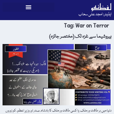
ایڈیٹر: امجد علی سحاب
Tag:
War on Terror
ہیروشیما سے غزہ تک (مختصر جائزہ)
دنیا میں ہر طاقت ور ملک، یا کسی طاقت ور ملک کا بادشاہ، صدر اور وزیرِ اعظم، کم زوروں