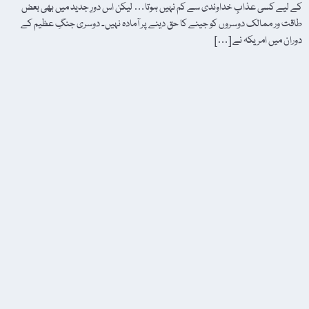
کے لیے کسی عذابِ خداوندی سے کم نہیں ہوتا… لیکن اس دورِ جدید میں بھی بعض
طاقت ور ممالک دوسروں کو جینے کا حق دینے پر آمادہ نہیں۔ دوسری جنگِ عظیم کے
دوران میں امریکہ نے […]