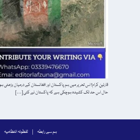
قارئینِ کرام! اس تحریر میں ہم پاکستان اور افغانستان کے درمیان بڑھتی
حال اس حد تک کشیدہ ہوچکی ہے کہ پاکستان نے کئی […]
ہم سے رابطہ
لفظونہ انتظامیہ