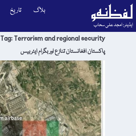
بلاگ
تاریخ
ایڈیٹر: امجد علی سحاب
Tag:
Terrorism and regional security
پاکستان افغانستان تنازع اور بگرام ایئربیس