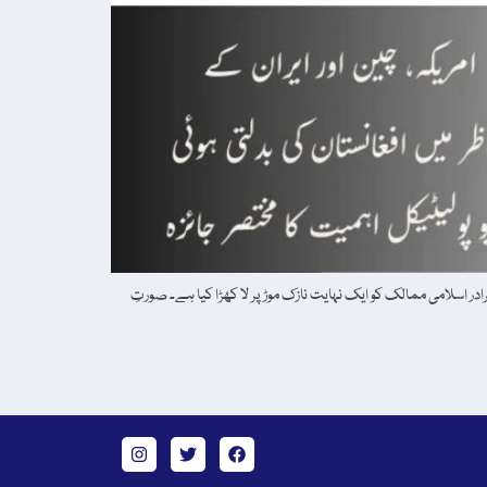
ادر اسلامی ممالک کو ایک نہایت نازک موڑ پر لا کھڑا کیا ہے۔ صورتِ