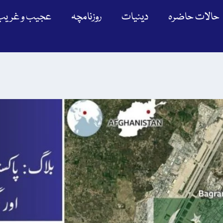
حالات حاضرہ
دینیات
روزنامچہ
عجیب و غریب