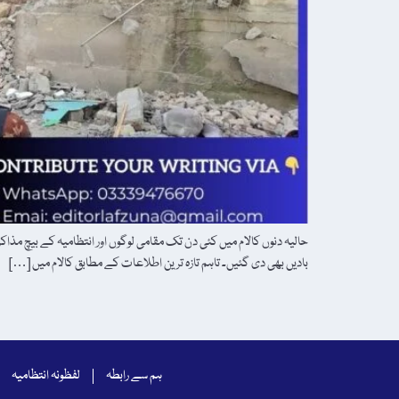
حالیہ دنوں کالام میں کئی دن تک مقامی لوگوں اور انتظامیہ کے بیچ مذاک
بادیں بھی دی گئیں۔ تاہم تازہ ترین اطلاعات کے مطابق کالام میں […]
ہم سے رابطہ
لفظونہ انتظامیہ