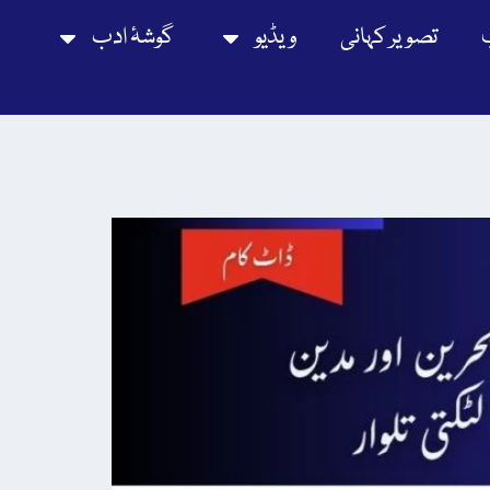
تصویر کہانی
ویڈیو
گوشۂ ادب