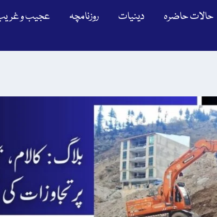
حالات حاضرہ
دینیات
روزنامچہ
عجیب و غریب