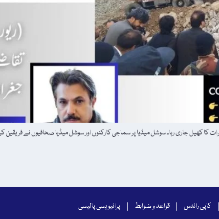
رات کا کھیل جاری رہا۔ سوشل میڈیا پر سماجی کارکنوں اور سوشل میڈیا صحافیوں نے فریقین کے
کاپی رائٹس
قواعد و ضوابط
پرائیویسی پالیسی