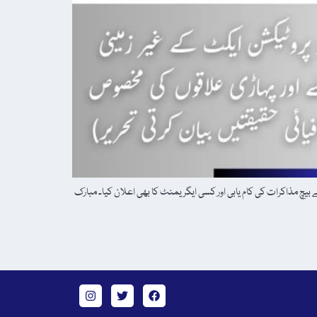
 بیچ مذاکرات کی کام یابی اور کسی ایگریمنٹ کا بھی اعلان کیا۔ مبارک