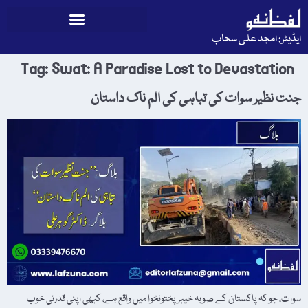
ایڈیٹر: امجد علی سحاب
Tag:
Swat: A Paradise Lost to Devastation
جنت نظیر سوات کی تباہی کی الم ناک داستان
سوات، جو کہ پاکستان کے صوبہ خیبر پختونخوا میں واقع ہے، کبھی اپنی قدرتی خوب