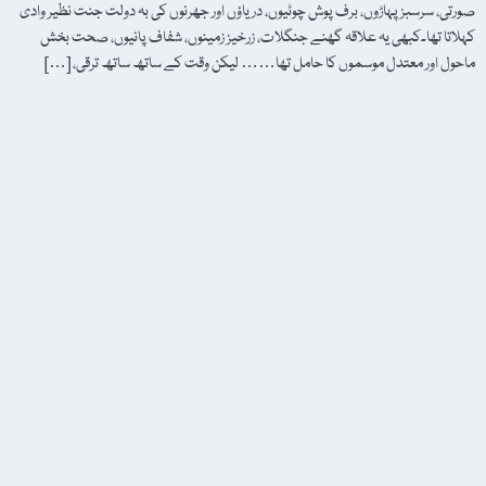
صورتی، سرسبز پہاڑوں، برف پوش چوٹیوں، دریاؤں اور جھرنوں کی بہ دولت جنت نظیر وادی
کہلاتا تھا۔کبھی یہ علاقہ گھنے جنگلات، زرخیز زمینوں، شفاف پانیوں، صحت بخش
ماحول اور معتدل موسموں کا حامل تھا…… لیکن وقت کے ساتھ ساتھ ترقی، […]