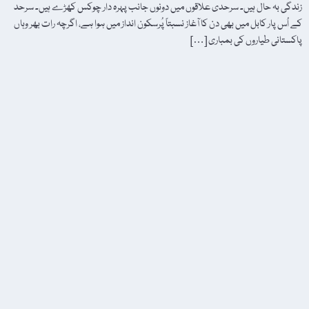
زندگی بہ حال ہیں۔ سرحدی علاقوں میں دونوں جانب پہرہ دار چوکس کھڑے ہیں۔ سرحد
کے اُس پار کابل میں بھی دن کا آغاز نسبتاً پُرسکون انداز میں ہوا ہے، اگرچہ رات بھر وہاں
پاکستانی طیاروں کی بمباری […]