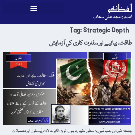
ایڈیٹر: امجد علی سحاب
Tag:
Strategic Depth
طاقت، بیانیے اور سفارت کاری کی آزمایش
جمعہ کے دن جب مَیں یہ سطور لکھ رہا ہوں، تو بہ ظاہر حالات پُرسکون اور معمولاتِ