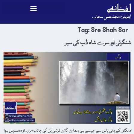
ایڈیٹر: امجد علی سحاب
Tag:
Sre Shah Sar
شنگرئی اور سرے شاہ ڈب کی سیر
منگلور کے بائی پاس سے جیسے ہی ہماری گاڑی فرشی پُل کی جانب مڑی، تو محسوس ہوا