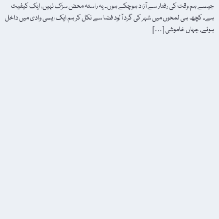
جیسے ہم وقت کی رفتار سے آزاد ہوچکے ہوں۔ یہ راستہ محض سڑک نہیں، ایک کیفیت
ہے۔ کچھ ہی لمحوں میں شہر کی گرد آلود فضا سے نکل کر ہم ایک ایسی وادی میں داخل
ہوئے، جہاں خاموشی […]