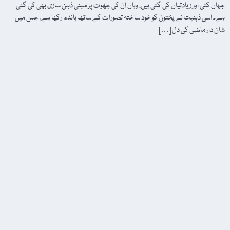
جہاں کئی اور زیادتیاں کی گئی ہیں، وہاں ان کی جھوٹ پر مبنی ذہن سازی بھی کی گئی
ہے۔ اسی ذہنیت نے پختون کو خود ساختہ تصورات کے ساتھ باندھ رکھا ہے، جس میں
شان دار ماضی کی دل […]