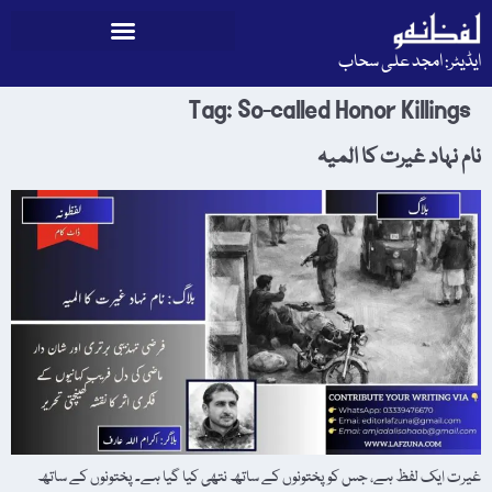
ایڈیٹر: امجد علی سحاب
Tag:
So-called Honor Killings
نام نہاد غیرت کا المیہ
غیرت ایک لفظ ہے، جس کو پختونوں کے ساتھ نتھی کیا گیا ہے۔ پختونوں کے ساتھ