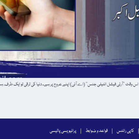
اس وقت ’’آرٹی فیشل انٹیلی جنس‘‘ (اے آئی) اپنے عروج پر ہے۔ دنیا کی ترقی تو ایک طرف، ہ
کاپی رائٹس
قواعد و ضوابط
پرائیویسی پالیسی