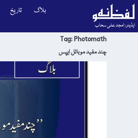
بلاگ
تاریخ
ایڈیٹر: امجد علی سحاب
Tag:
Photomath
چند مفید موبائل ایپس