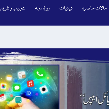
حالات حاضرہ
دینیات
روزنامچہ
عجیب و غریب