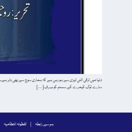
دنیا میں ترقی اتنی تیزی سے ہو رہی ہے کہ ہماری سوچ سے بھی باہر ہے۔ 
سارے لوگ کیمرے کے سسٹم کو صرف […]
ہم سے رابطہ
لفظونہ انتظامیہ