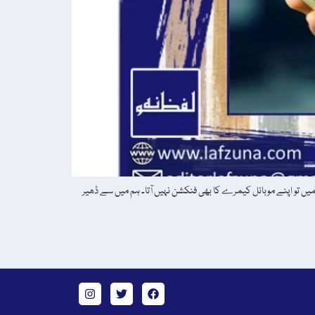
میں تو اپنے موبائل کیمرے کا بھی فنکشن نہیں آتا۔ ہم میں سے ڈھیر