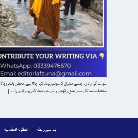
​سوات کی وادی، جسے مشرق کا سوئٹزرلینڈ کہا جاتا ہے، محض بلند و بالا
مختلف ممالک سے تعلق رکھنے والے بدھ مت کے پیروکاروں […]
ہم سے رابطہ
لفظونہ انتظامیہ