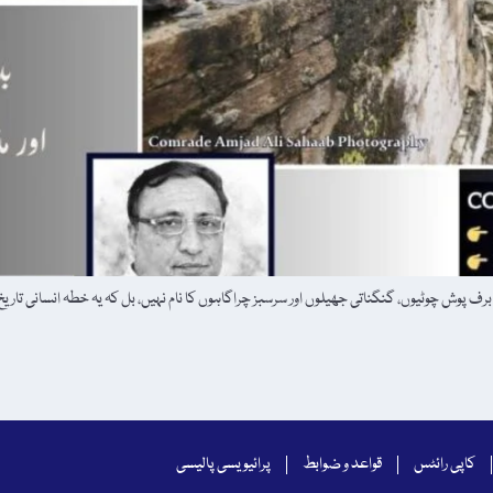
 برف پوش چوٹیوں، گنگناتی جھیلوں اور سرسبز چراگاہوں کا نام نہیں، بل کہ یہ خطہ انسانی تا
کاپی رائٹس
قواعد و ضوابط
پرائیویسی پالیسی