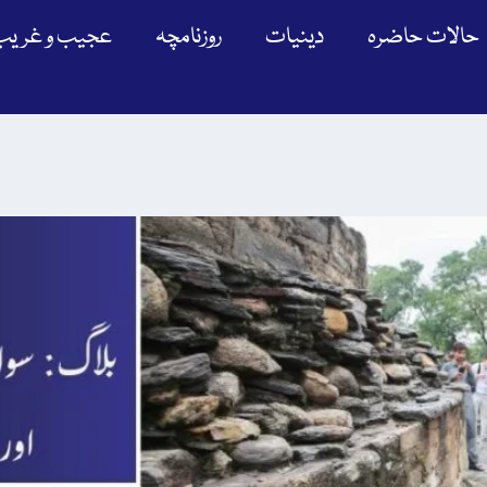
حالات حاضرہ
دینیات
روزنامچہ
عجیب و غریب