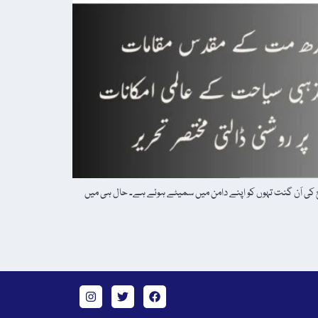
ریخ کی اَن گنت تہوں کو اپنے دامن میں سمیٹے ہوئے ہے۔ حال ہی میں