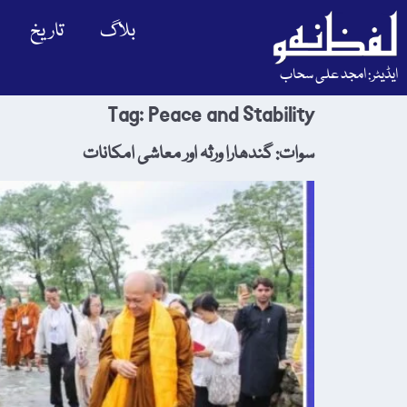
بلاگ
تاریخ
ایڈیٹر: امجد علی سحاب
Tag:
Peace and Stability
سوات: گندھارا ورثہ اور معاشی امکانات