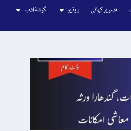
تصویر کہانی
ویڈیو
گوشۂ ادب