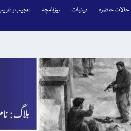
حالات حاضرہ
دینیات
روزنامچہ
عجیب و غریب