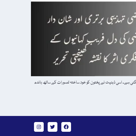
 گئی ہے۔ اسی ذہنیت نے پختون کو خود ساختہ تصورات کے ساتھ باندھ