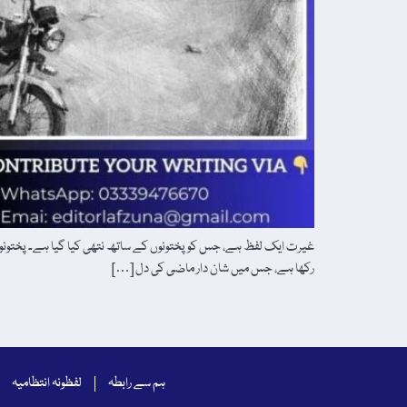
غیرت ایک لفظ ہے، جس کو پختونوں کے ساتھ نتھی کیا گیا ہے۔ پختونوں 
رکھا ہے، جس میں شان دار ماضی کی دل […]
ہم سے رابطہ
لفظونہ انتظامیہ