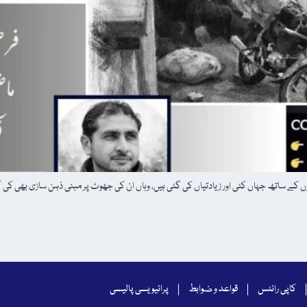
کے ساتھ جہاں کئی اور زیادتیاں کی گئی ہیں، وہاں ان کی جھوٹ پر مبنی ذہن سازی بھی کی
کاپی رائٹس
قواعد و ضوابط
پرائیویسی پالیسی