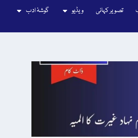
تصویر کہانی
ویڈیو
گوشۂ ادب