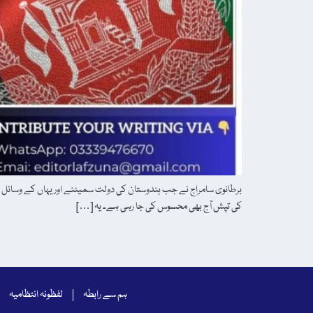
برطانوی سامراج نے جب ہندوستان کی دولت سمیٹنے اور یہاں کے وسائل کی
کی تپش آج بھی محسوس کی جا رہی ہے۔ یہ […]
ہم سے رابطہ
لفظونہ انتظامیہ