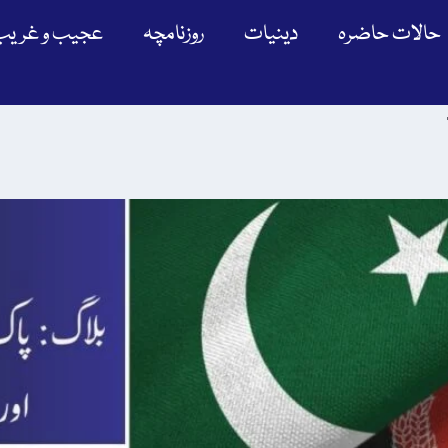
حالات حاضرہ
دینیات
روزنامچہ
عجیب و غریب