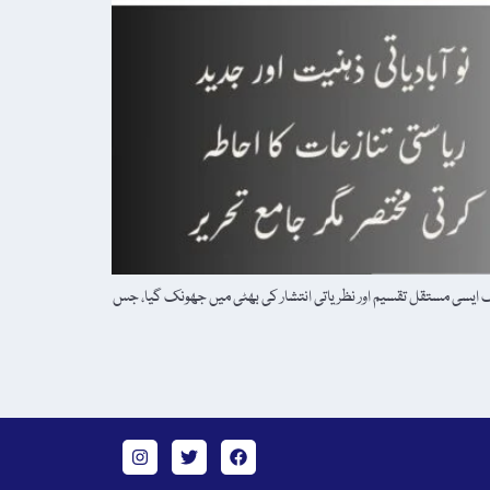
یک ایسی مستقل تقسیم اور نظریاتی انتشار کی بھٹی میں جھونک گیا، جس