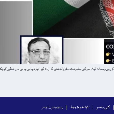
 بے رحمانہ لوٹ مار کے بعد رختِ سفر باندھنے کا ارادہ کیا، تو وہ جاتے جاتے اس خطے کو ا
کاپی رائٹس
قواعد و ضوابط
پرائیویسی پالیسی