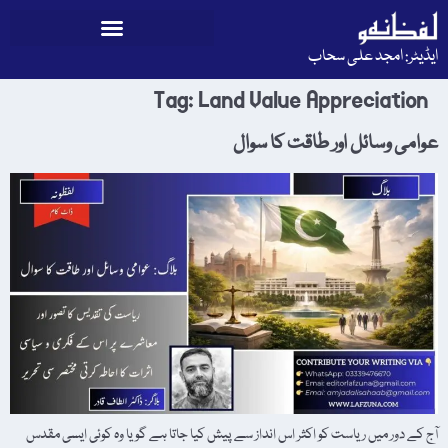
ایڈیٹر: امجد علی سحاب
Tag:
Land Value Appreciation
عوامی وسائل اور طاقت کا سوال
آج کے دور میں ریاست کو اکثر اس انداز سے پیش کیا جاتا ہے گویا وہ کوئی ایسی مقدس