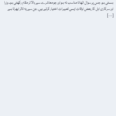
ہستی ہو، جس پر سوال اٹھانا مناسب نہ ہو اور جو معاشرے سے بالا تر مقام رکھتی ہو۔ وزرا
اور سرکاری اہل کار بعض اوقات ایسی تعبیرات اختیار کرتے ہیں، جن سے یہ تاثر ابھرتا ہے
[…]